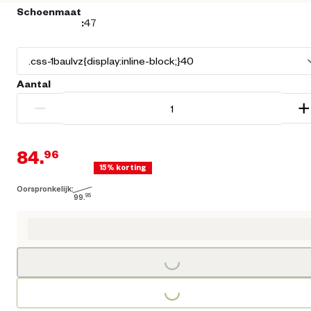
Schoenmaat
:
47
Aantal
−
+
84.
96
15% korting
Oorspronkelijk:
Huidige prijs € 84,96
99.
95
Oorspronkelijke prijs € 99,95
Loading...
Loading...