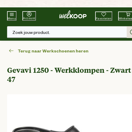
Beste Winkelketen
Tuin & Dier
Account
Favorieten
Winkelw
Menu
Zoek jouw product.
Terug naar Werkschoenen heren
Gevavi 1250 - Werkklompen - Zwart 
47