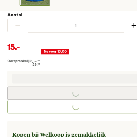
Aantal
−
+
15.
-
Nu voor 15,00
Oorspronkelijk:
Huidige prijs € 15,00
29.
95
Oorspronkelijke prijs € 29,95
Loading...
Loading...
Kopen bij Welkoop is gemakkelijk