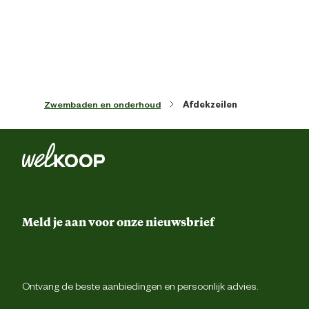
Meegeleverde accessoires
reparaties
Vorm
Ro
Zwembaden en onderhoud
Afdekzeilen
Materiaal & Samenstelling
Materiaal
PV
Meld je aan voor onze nieuwsbrief
Ontvang de beste aanbiedingen en persoonlijk advies.