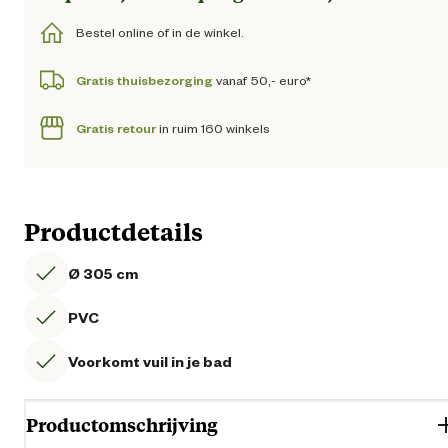
Bestel online of in de winkel.
Gratis thuisbezorging
vanaf 50,- euro*
Gratis retour
in ruim 160 winkels
Productdetails
Ø 305 cm
PVC
Voorkomt vuil in je bad
Productomschrijving