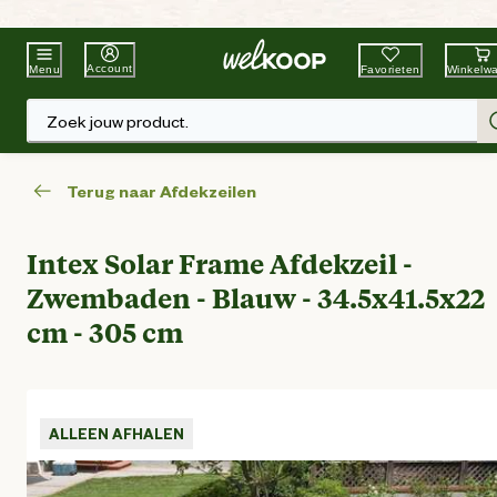
Beste Winkelketen
Tuin & Dier
Account
Favorieten
Winkelw
Menu
Zoek jouw product.
Terug naar Afdekzeilen
Intex Solar Frame Afdekzeil -
Zwembaden - Blauw - 34.5x41.5x22
cm - 305 cm
ALLEEN AFHALEN