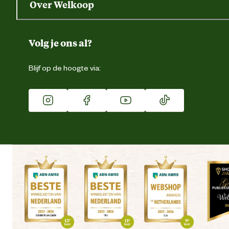
Over Welkoop
Gegevens wijzigen
Over ons
Duurzaamheid
Volg je ons al?
Eigen merk
Blijf op de hoogte via:
Franchise
Vacatures
Winkels