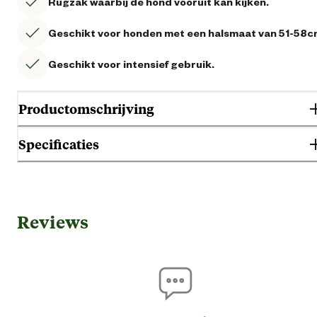
Rugzak waarbij de hond vooruit kan kijken.
Geschikt voor honden met een halsmaat van 51-58c
Geschikt voor intensief gebruik.
Productomschrijving
Specificaties
Gebruik & Geschiktheid
Reviews
Geschikt voor diersoort
Ho
Algemene informatie
Ean
06708758750