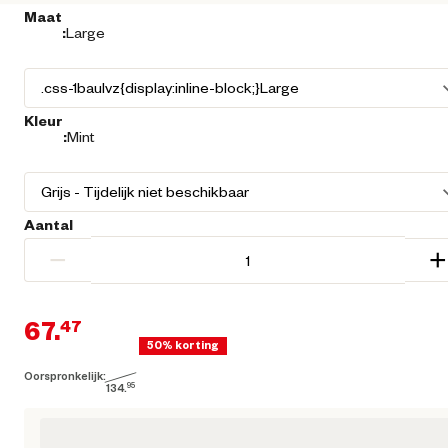
Maat
:
Large
Kleur
:
Mint
Aantal
−
+
67.
47
50% korting
Oorspronkelijk:
Huidige prijs € 67,47
134.
95
Oorspronkelijke prijs € 134,95