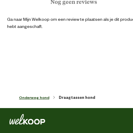
Nog geen reviews
Algemene maat
Lar
Ga naar Mijn Welkoop om een review te plaatsen als je dit produ
hebt aangeschaft.
Dierspecifieke
Bevestiging voor tuigje 
eigenschappen
halsba
Kleur detail
Mi
Ontwerp eigenschappen
Ventilatiega
Opslag eigenschappen
Opbergruim
Onderweg hond
Draagtassen hond