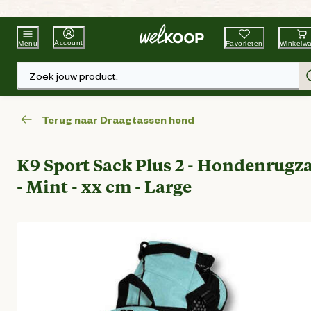
Beste Winkelketen
Tuin & Dier
Account
Favorieten
Winkelw
Menu
Zoek jouw product.
Terug naar Draagtassen hond
K9 Sport Sack Plus 2 - Hondenrugz
- Mint - xx cm - Large