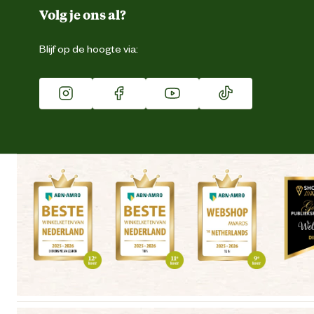
Duurzaamheid
Volg je ons al?
Eigen merk
Blijf op de hoogte via:
Franchise
Vacatures
Winkels