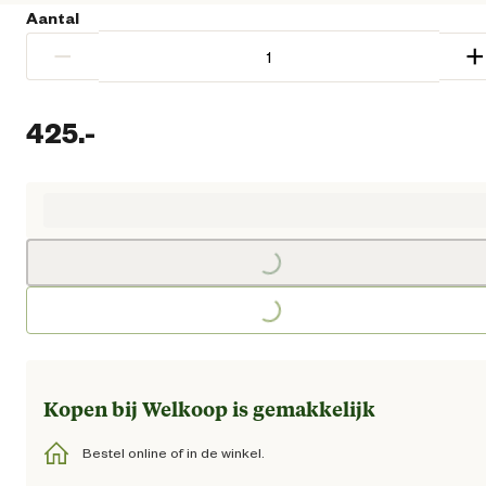
Aantal
−
+
425.
-
Huidige prijs € 425,00
Loading...
Loading...
Kopen bij Welkoop is gemakkelijk
Bestel online of in de winkel.