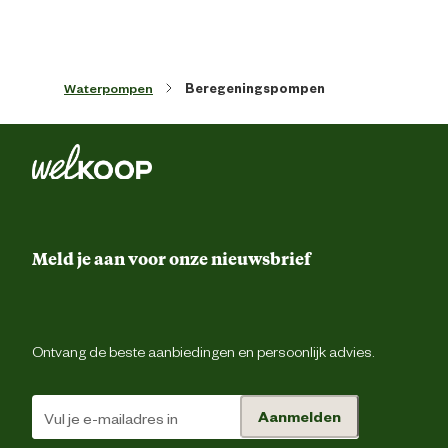
Verantwoordelijke marktdeelnemer
Kin Pompentechniek B.
naam
Waterpompen
Beregeningspompen
Verantwoordelijke marktdeelnemer
Stedenbaan 6, 5121 
postadres
Rij
Verantwoordelijke marktdeelnemer
info@kinpompentechniek.
mailadres
Meld je aan voor onze nieuwsbrief
Ontvang de beste aanbiedingen en persoonlijk advies.
Aanmelden