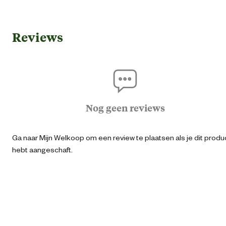
Algemene informatie
Reviews
Ean
87190336421
Artikel breedte
27 
Artikel diepte
54.2 
Nog geen reviews
Artikel hoogte
55.6 
Ga naar Mijn Welkoop om een review te plaatsen als je dit produ
hebt aangeschaft.
Inhoud
1
Inhoud consumenten eenheid
1 Stu
Verantwoordelijke marktdeelnemer (EU)