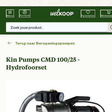
Beste Winkelketen
Tuin & Dier
Account
Favorieten
Winkelw
Menu
Zoek jouw product.
Terug naar Beregeningspompen
Kin Pumps CMD 100/25 -
Hydrofoorset