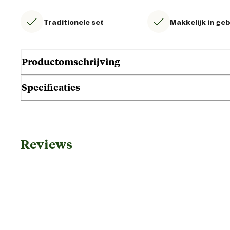
Traditionele set
Makkelijk in ge
Productomschrijving
Specificaties
Algemene informatie
Reviews
Ean
Artikel breedte
Artikel diepte