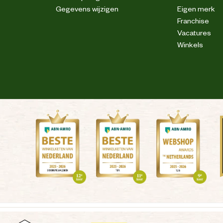
Gegevens wijzigen
Eigen merk
Franchise
Vacatures
Winkels