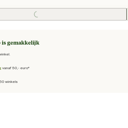
ge prijs € 399,00
Loading...
 is gemakkelijk
winkel.
g
vanaf 50,- euro*
160 winkels