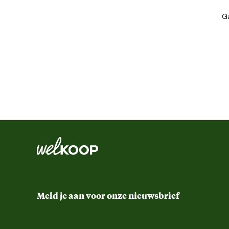
Artikel hoogte
Ga
Inhoud
Inhoud consumenten eenheid
Verantwoordelijke marktdeelnemer (EU)
Verantwoordelijke marktdeelnemer naam
Verantwoordelijke marktdeelnemer postadres
Verantwoordelijke marktdeelnemer mailadres
Meld je aan voor onze nieuwsbrief