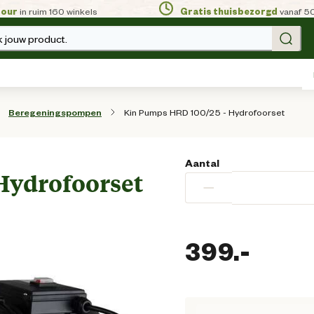
tour
in ruim 160 winkels
Gratis thuisbezorgd
vanaf 5
 jouw product.
Kin Pumps HRD 100/25 - Hydrofoorset
Beregeningspompen
Aantal
Hydrofoorset
−
399.
-