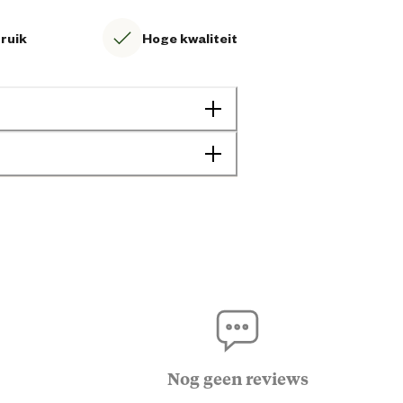
bruik
Hoge kwaliteit
8719033642188
27 cm
53.6 cm
Nog geen reviews