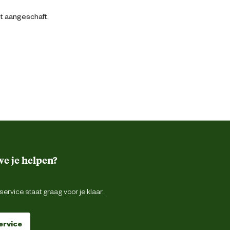
bt aangeschaft.
e je helpen?
ervice staat graag voor je klaar.
ervice