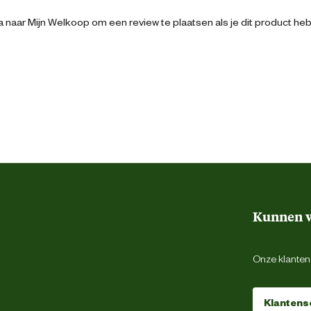
53.5 cm
 naar Mijn Welkoop om een review te plaatsen als je dit product he
1 l
1 Stuks
Kin Pompentechniek B.V.
Kunnen w
Stedenbaan 6, 5121 DP Rijen
Onze klantens
info@kinpompentechniek.nl
Klantens