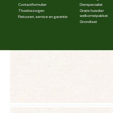
Contactformulier
Dierspecialist
Thuisbezorgen
Gratis huisdier
welkomstpakket
Retouren, service en garantie
Grondtest