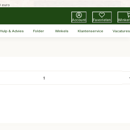
0 euro
Account
Favorieten
Winke
Hulp & Advies
Folder
Winkels
Klantenservice
Vacatures