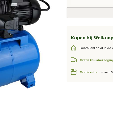
Huidi
Kopen bij Welkoop
Bestel online of in de 
Gratis thuisbezorgin
Gratis retour
in ruim 