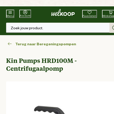
Beste Winkelketen
Tuin & Dier
Account
Favorieten
Winkelw
Menu
Zoek jouw product.
Terug naar Beregeningspompen
Kin Pumps HRD100M -
Centrifugaalpomp