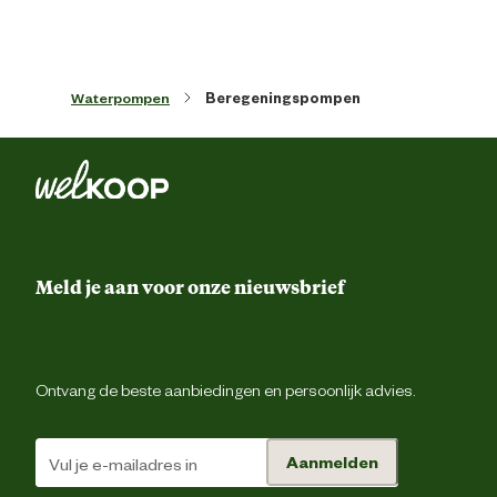
Verantwoordelijke marktdeelnemer
Kin Pompentechniek B.
naam
Waterpompen
Beregeningspompen
Verantwoordelijke marktdeelnemer
Stedenbaan 6, 5121 
postadres
Rij
Verantwoordelijke marktdeelnemer
info@kinpompentechniek.
mailadres
Meld je aan voor onze nieuwsbrief
Ontvang de beste aanbiedingen en persoonlijk advies.
Aanmelden