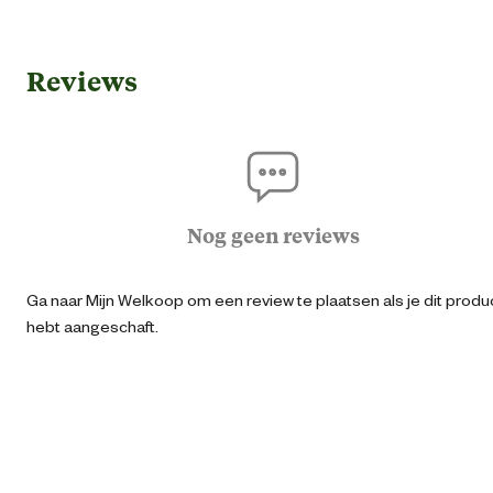
Algemene informatie
Reviews
Ean
87190336431
Artikel breedte
18.85 
Artikel diepte
41.7 
Nog geen reviews
Artikel hoogte
25.5 
Ga naar Mijn Welkoop om een review te plaatsen als je dit produ
hebt aangeschaft.
Inhoud
1
Inhoud consumenten eenheid
1 Stu
Verantwoordelijke marktdeelnemer (EU)