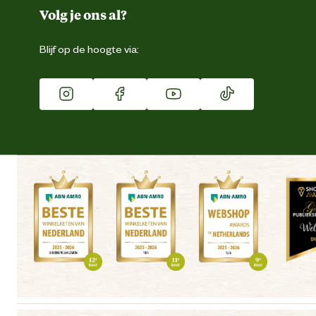
Duurzaamheid
Volg je ons al?
Eigen merk
Blijf op de hoogte via:
Franchise
Vacatures
Winkels