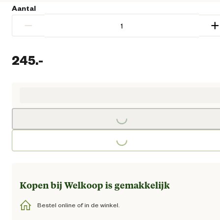
Aantal
−
+
245.
-
Huidige prijs € 245,00
Loading...
Loading...
Kopen bij Welkoop is gemakkelijk
Bestel online of in de winkel.