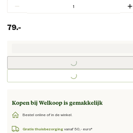
−
+
79.
-
Huidige prijs € 79,00
Loading...
Loading...
Kopen bij Welkoop is gemakkelijk
Bestel online of in de winkel.
Gratis thuisbezorging
vanaf 50,- euro*