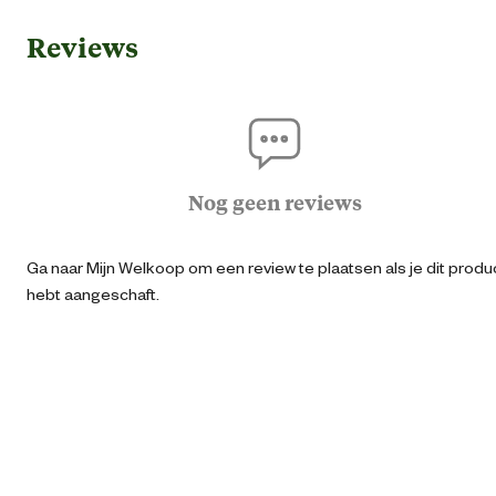
Reviews
Ean
87190336491
Artikel breedte
13 
Artikel diepte
13 
Nog geen reviews
Artikel hoogte
19 
Ga naar Mijn Welkoop om een review te plaatsen als je dit produ
hebt aangeschaft.
Inhoud
1
Inhoud consumenten eenheid
1 Stu
Verantwoordelijke marktdeelnemer (EU)