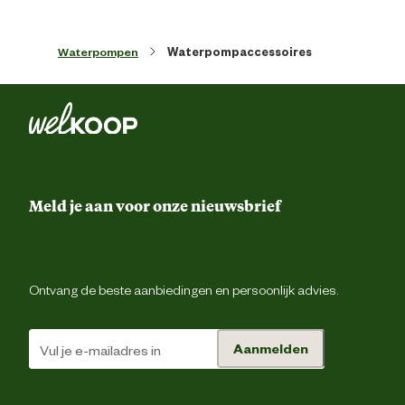
Verantwoordelijke marktdeelnemer
Kin Pompentechniek B.
naam
Waterpompen
Waterpompaccessoires
Verantwoordelijke marktdeelnemer
Stedenbaan 6, 5121 
postadres
Rij
Verantwoordelijke marktdeelnemer
info@kinpompentechniek.
mailadres
Meld je aan voor onze nieuwsbrief
Ontvang de beste aanbiedingen en persoonlijk advies.
Aanmelden