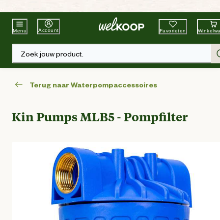
Beste Winkelketen
Tuin & Dier
Account
Favorieten
Winkelw
Menu
Zoek jouw product.
Terug naar Waterpompaccessoires
Kin Pumps MLB5 - Pompfilter