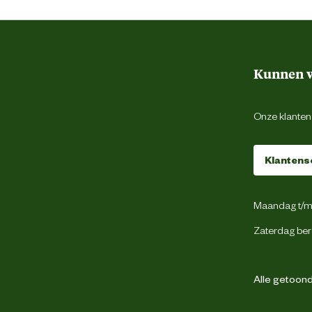
Donkerblauw
Kort
Kunnen w
Elastische rug
Onze klantens
Naadloos
Klantens
3 = normaal
Maandag t/m 
Alle weerstypen
Zaterdag ber
3 = normaal
Alle getoonde
1 = zeer laag