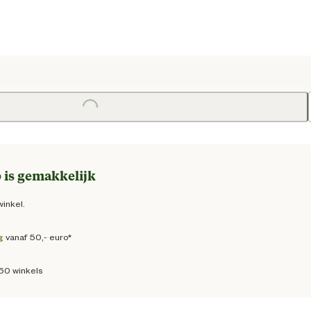
 prijs € 8,50
Loading...
 is gemakkelijk
winkel.
g
vanaf 50,- euro*
160 winkels