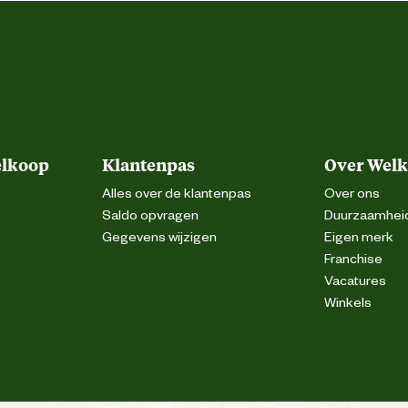
orkeur droog gereinigd te worden met een
einigen kan leiden tot een wijziging van de
 fabrikant geen verantwoordelijkheid kan
worden genomen.
1 = zeer laag
elkoop
Klantenpas
Over Wel
Alles over de klantenpas
Over ons
Saldo opvragen
Duurzaamhei
Gegevens wijzigen
Eigen merk
Franchise
En 388
Vacatures
Winkels
Nylon