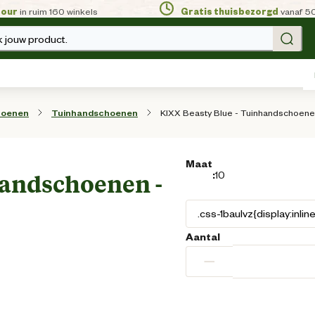
tour
in ruim 160 winkels
Gratis thuisbezorgd
vanaf 5
 jouw product.
KIXX Beasty Blue - Tuinhandschoene
hoenen
Tuinhandschoenen
Maat
:
10
handschoenen -
Aantal
−