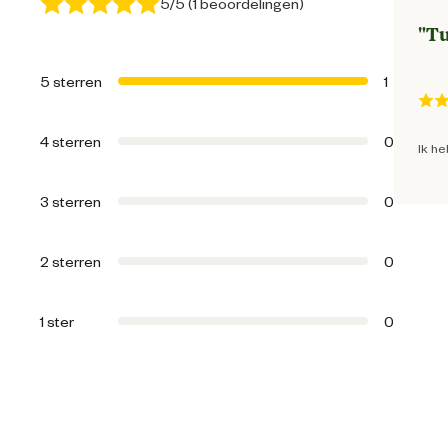
5/5 (1 beoordelingen)
"
Tu
Ean
5 sterren
1
Artikel breedte
4 sterren
0
Ik he
Artikel diepte
3 sterren
0
Artikel hoogte
2 sterren
0
Comfort en
ergonomische
eigenschappen
1 ster
0
Functionele
eigenschappen
Handschoenmaat