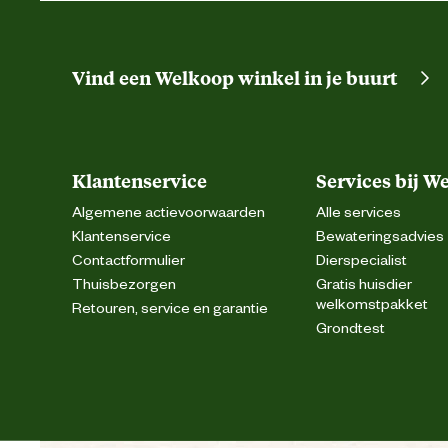
De handschoen dient bij vo
Vind een Welkoop winkel in je buurt
borsteltje. Wassen of chemisch r
Wasvoorschrift
eigenschappen, waarvoor door de
Weerstand perforatie
Klantenservice
Services bij W
Algemene actievoorwaarden
Alle services
Techniek & Eigenschappen
Klantenservice
Bewateringsadvies
Contactformulier
Dierspecialist
Thuisbezorgen
Gratis huisdier
Normering
welkomstpakket
Retouren, service en garantie
Grondtest
Materiaal & Samenstelling
Materiaal binnenvoering