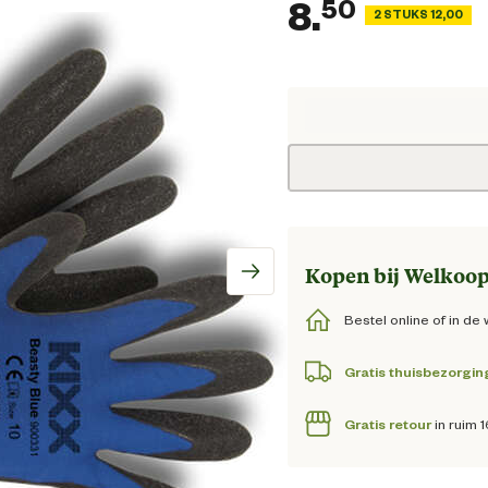
8.
50
2 STUKS 12,00
Huidige
Kopen bij Welkoop
Bestel online of in de 
Gratis thuisbezorgin
Gratis retour
in ruim 