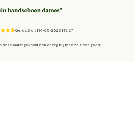
in handschoen dames
"
8717869004934
Gerda B d v
|
14-05-2025
|
13:27
13.5 cm
b deze laatst gekocht ben er erg blij mee ze zitten goed.
2 cm
30 cm
Vingergevoelig
Extra grip
10