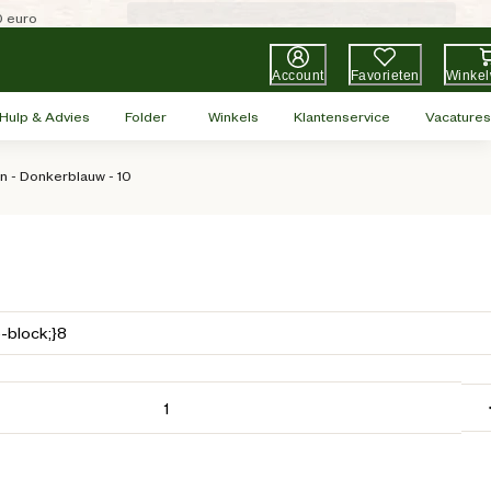
0 euro
Account
Favorieten
Winke
Hulp & Advies
Folder
Winkels
Klantenservice
Vacatures
n - Donkerblauw - 10