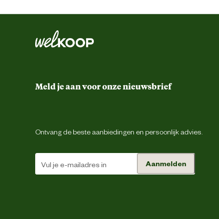
Kleur detail
Lengte handschoen
Meld je aan voor onze nieuwsbrief
Ontwerp
eigenschappen
Scheurweerstand
Ontvang de beste aanbiedingen en persoonlijk advies.
Weersomstandigheden
Aanmelden
Slijtvastheid
Snijweerstand