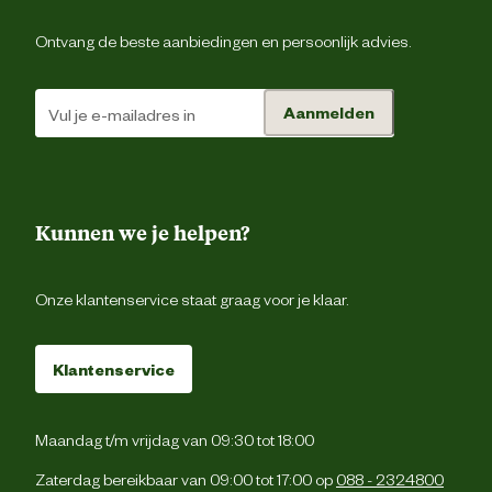
Materiaal
Polyest
Ontvang de beste aanbiedingen en persoonlijk advies.
Materiaal detail
Nylon, Polyest
Aanmelden
Ademe
Stret
Kunnen we je helpen?
Materiaal eigenschappen
Waterafstote
Onze klantenservice staat graag voor je klaar.
Gevoe
Klantenservice
Materiaal stof
100% polyest
Maandag t/m vrijdag van 09:30 tot 18:00
Zaterdag bereikbaar van 09:00 tot 17:00 op
088 - 2324800