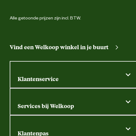
Alle getoonde prijzen zijn incl. BTW.
Vind een Welkoop winkel in je buurt
Klantenservice
Algemene actievoorwaarden
Klantenservice
Services bij Welkoop
Contactformulier
Alle services
Thuisbezorgen
Bewateringsadvies
Retouren, service en garantie
Klantenpas