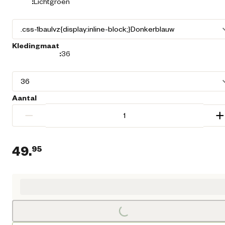
:
Lichtgroen
Kledingmaat
:
36
Aantal
−
+
49.
95
Huidige prijs € 49,95