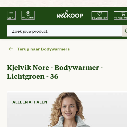
Beste Winkelketen
Tuin & Dier
Account
Favorieten
Winkelw
Menu
Zoek jouw product.
Terug naar Bodywarmers
Kjelvik Nore - Bodywarmer -
Lichtgroen - 36
ALLEEN AFHALEN