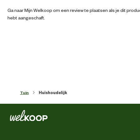
Aantal aders
Ga naar Mijn Welkoop om een review te plaatsen als je dit produ
hebt aangeschaft.
Aantal stekkers
Aantal stopcontacten
Artikel breedte
8 
Artikel diepte
20.5 
Tuin
Huishoudelijk
Artikel hoogte
6 
Ip beschermklasse
IP
Kleur detail
zwa