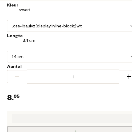
Kleur
:
zwart
Lengte
:
1.4 cm
Aantal
−
+
8.
95
Huidige prijs € 8,95