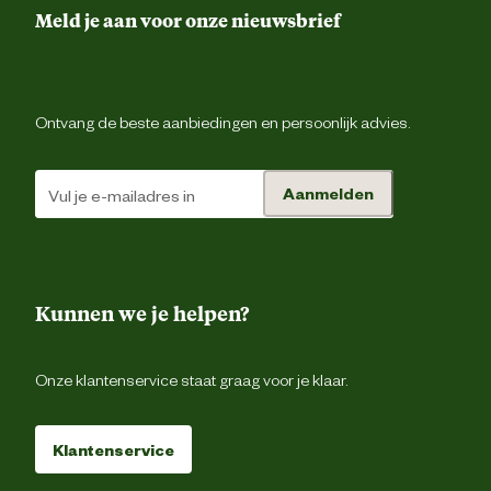
Meld je aan voor onze nieuwsbrief
Lengte
1.4 
Stroomsterkte maximaal
Ontvang de beste aanbiedingen en persoonlijk advies.
Techniek & Eigenschappen
Aanmelden
Spanning
23
Kunnen we je helpen?
Veiligheids eigenschappen
Geaa
Vermogen maximaal
3650 wa
Onze klantenservice staat graag voor je klaar.
Materiaal & Samenstelling
Klantenservice