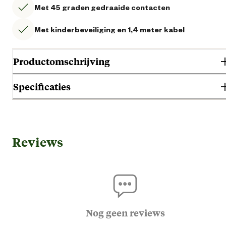
Met 45 graden gedraaide contacten
Met kinderbeveiliging en 1,4 meter kabel
Productomschrijving
Specificaties
Gebruik & Geschiktheid
Reviews
Geschikt voor locatie
Binn
Algemene informatie
Ean
40082245692
Nog geen reviews