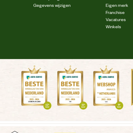
Gegevens wijzigen
Eigen merk
Franchise
Vacatures
Winkels