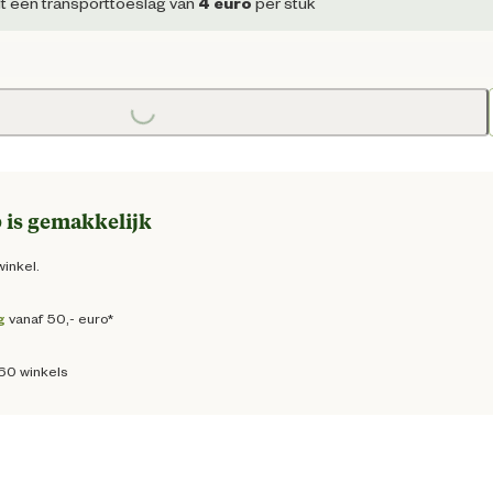
 prijs € 11,95
dt een transporttoeslag van
4
euro
per stuk
Loading...
Loa
 is gemakkelijk
winkel.
g
vanaf 50,- euro*
160 winkels