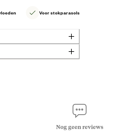
vloeden
Voor stokparasols
8714365462565
45 cm
230 cm
Nog geen reviews