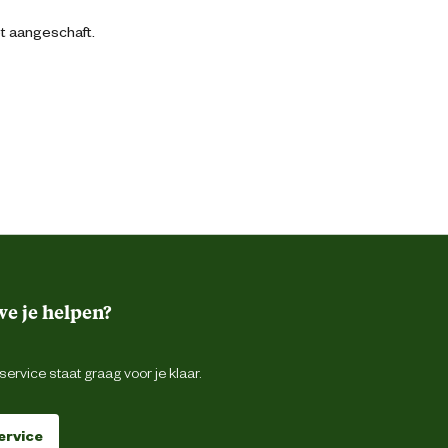
bt aangeschaft.
e je helpen?
ervice staat graag voor je klaar.
ervice