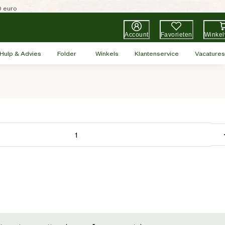
0 euro
Account
Favorieten
Winke
Hulp & Advies
Folder
Winkels
Klantenservice
Vacatures