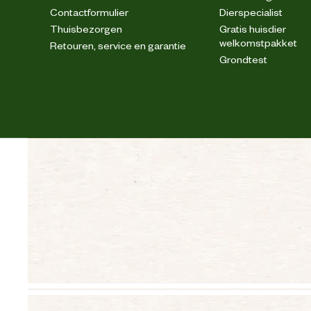
Contactformulier
Dierspecialist
Thuisbezorgen
Gratis huisdier
welkomstpakket
Retouren, service en garantie
Grondtest