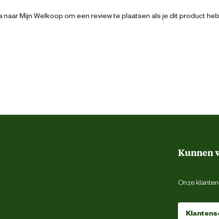
Antraciet
 naar Mijn Welkoop om een review te plaatsen als je dit product he
Kunststof
Kunnen w
Onze klantens
Klantens