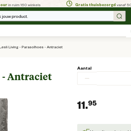
tour
in ruim 160 winkels
Gratis thuisbezorgd
vanaf 5
 jouw product.
Lesli Living - Parasolhoes - Antraciet
Aantal
 - Antraciet
−
11.
95