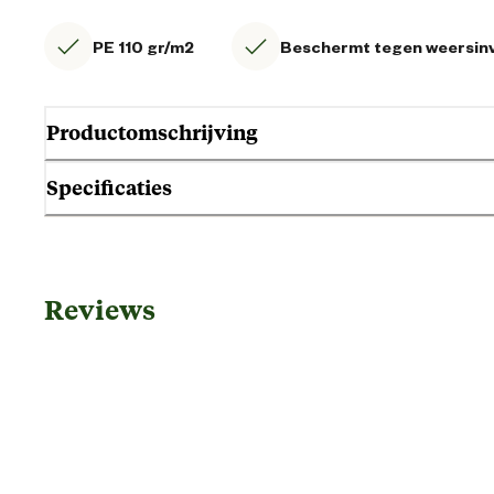
PE 110 gr/m2
Beschermt tegen weersin
Productomschrijving
Specificaties
Algemene informatie
Reviews
Ean
Artikel diameter
Artikel diepte