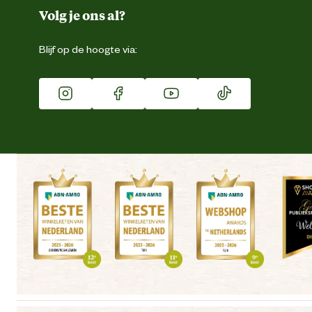
Duurzaamheid
Volg je ons al?
Eigen merk
Blijf op de hoogte via:
Franchise
Vacatures
Winkels