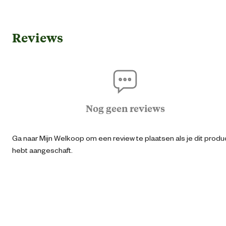
Algemene informatie
Reviews
Ean
40193055115
Artikel breedte
3.5 
Artikel diepte
3.5 
Nog geen reviews
Artikel hoogte
1.3 
Ga naar Mijn Welkoop om een review te plaatsen als je dit produ
hebt aangeschaft.
Kleur detail
Zwa