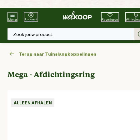
Beste Winkelketen
Tuin & Dier
Account
Favorieten
Winkelw
Menu
Zoek jouw product.
Terug naar Tuinslangkoppelingen
Mega - Afdichtingsring
ALLEEN AFHALEN