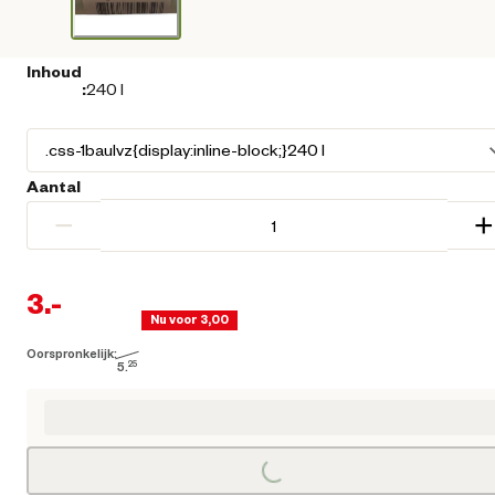
Inhoud
:
240 l
Aantal
−
+
3.
-
Nu voor 3,00
Oorspronkelijk:
Huidige prijs € 3,00
5.
25
Oorspronkelijke prijs € 5,25