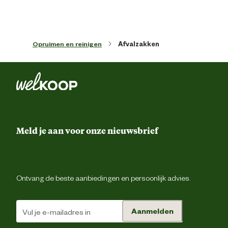
zonder scheuren te plaatsen. Ik begrijp echt niet dat een fabrikant
dit durft te aan te bieden en ook niet dat Welkoop dit verkoopt.
Gewoon weggegooid geld !!
Opruimen en reinigen
Afvalzakken
Meld je aan voor onze nieuwsbrief
Ontvang de beste aanbiedingen en persoonlijk advies.
Aanmelden