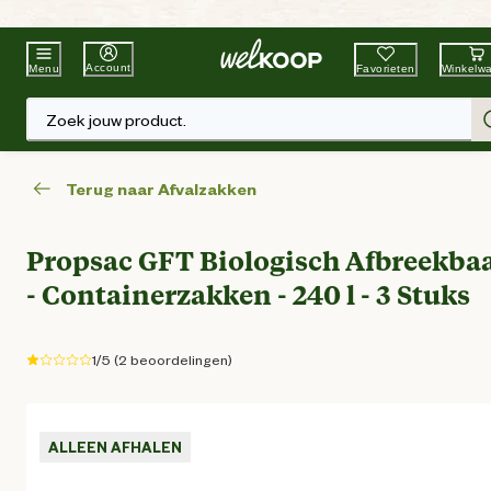
Beste Winkelketen
Tuin & Dier
Account
Favorieten
Winkelw
Menu
Zoek jouw product.
Terug naar Afvalzakken
Propsac GFT Biologisch Afbreekba
- Containerzakken - 240 l - 3 Stuks
1/5 (2 beoordelingen)
ALLEEN AFHALEN