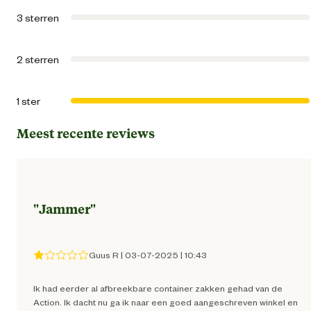
Inhoud
240
3 sterren
Inhoud consumenten eenheid
3 Stu
2 sterren
Kleur detail
Gro
1 ster
Milieuvriendelijke en natuurlijke
Meest recente reviews
Herbruikba
eigenschappen
"
Jammer
"
Guus R
|
03-07-2025
|
10:43
Ik had eerder al afbreekbare container zakken gehad van de
Action. Ik dacht nu ga ik naar een goed aangeschreven winkel en