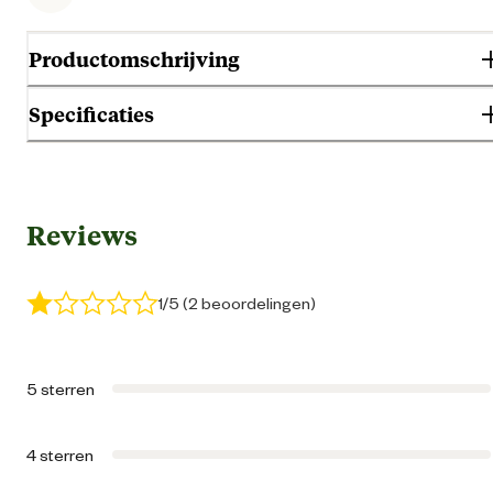
Productomschrijving
Specificaties
Algemene informatie
Reviews
Ean
87106728923
Artikel breedte
140 
1/5 (2 beoordelingen)
Artikel diepte
110 
5 sterren
Artikel hoogte
5 
4 sterren