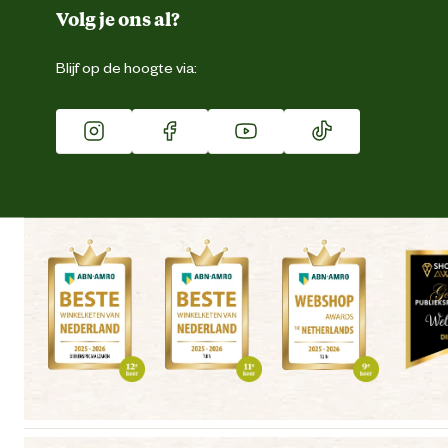
Duurzaamheid
Volg je ons al?
Eigen merk
Blijf op de hoogte via:
Franchise
Vacatures
Winkels