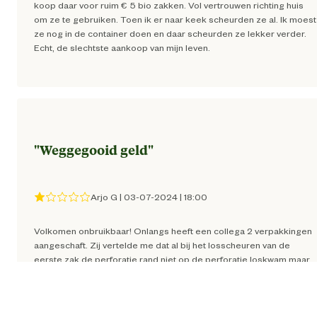
koop daar voor ruim € 5 bio zakken. Vol vertrouwen richting huis
om ze te gebruiken. Toen ik er naar keek scheurden ze al. Ik moest
ze nog in de container doen en daar scheurden ze lekker verder.
Echt, de slechtste aankoop van mijn leven.
"
Weggegooid geld
"
Arjo G
|
03-07-2024
|
18:00
Volkomen onbruikbaar! Onlangs heeft een collega 2 verpakkingen
aangeschaft. Zij vertelde me dat al bij het losscheuren van de
eerste zak de perforatie rand niet op de perforatie loskwam maar
een gedeelte van de zak ook scheurde. Ook bij het uitvouwen zak
scheurde de zak op diverse plekken. Met die waarschuwing ben ik
uiterst voorzichtig te werk gegaan, maar ook ik ondervond de
zelfde problemen. De zakken zijn eenvoudigweg onmogelijk