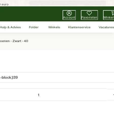
0 euro
Account
Favorieten
Winke
Hulp & Advies
Folder
Winkels
Klantenservice
Vacatures
oenen - Zwart - 40