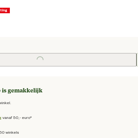
ting
dige prijs € 106,21
e prijs € 124,95
Loading...
 is gemakkelijk
winkel.
g
vanaf 50,- euro*
160 winkels