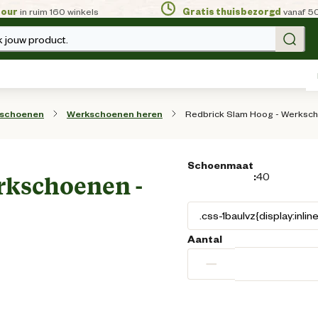
tour
in ruim 160 winkels
Gratis thuisbezorgd
vanaf 5
 jouw product.
Redbrick Slam Hoog - Werksch
sschoenen
Werkschoenen heren
Schoenmaat
:
40
rkschoenen -
Aantal
−