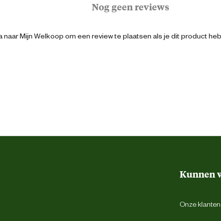
Nog geen reviews
Logistiek
 naar Mijn Welkoop om een review te plaatsen als je dit product he
8713458013394
Hiel support systeem
Schokabsorberend
Uitneembare inlegzool
Antistatisch
Kunnen w
Zwart
Onze klantens