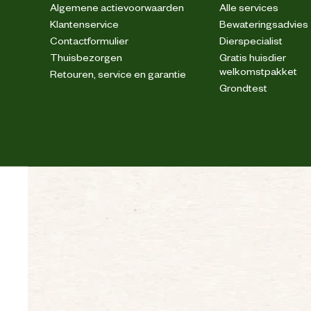
Algemene actievoorwaarden
Alle services
Klantenservice
Bewateringsadvies
Veiligheids eigenschappen
Contactformulier
Dierspecialist
Thuisbezorgen
Gratis huisdier
welkomstpakket
Retouren, service en garantie
Veiligheidsnorm
Grondtest
Materiaal & Samenstelling
Materiaal binnenvoering
Materiaal bovenkant schoen
Materiaal eigenschappen