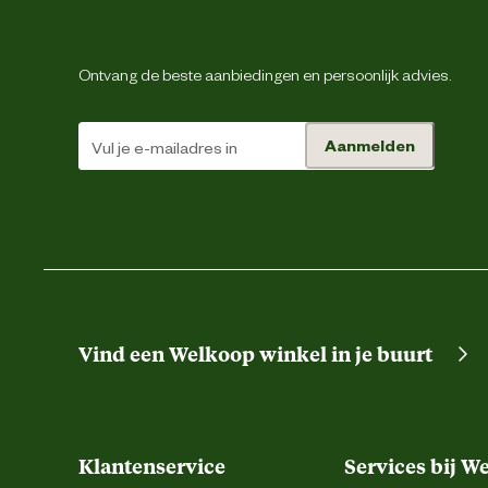
Schoenmaat
Ontvang de beste aanbiedingen en persoonlijk advies.
Sluiting
Aanmelden
Type leest
Type schoen
Techniek & Eigenschappen
Fysieke eigenschappen
Vind een Welkoop winkel in je buurt
Hoogte schacht
Klantenservice
Services bij W
Hoogte schoen