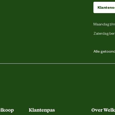
40
Klantens
Veter
Maandag t/m 
Zaterdag ber
Normale leest
Alle getoonde
Sneaker
Lichtgewicht
Hoog
elkoop
Klantenpas
Over Wel
Hoog