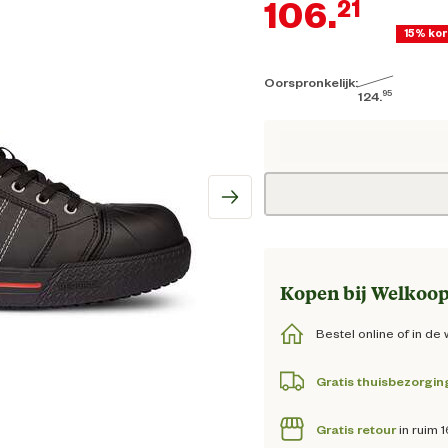
106.
21
15% kor
Oorspronkelijk:
Hui
95
124.
Oorspronkelijk
Kopen bij Welkoop
Bestel online of in de 
Gratis thuisbezorgin
Gratis retour
in ruim 