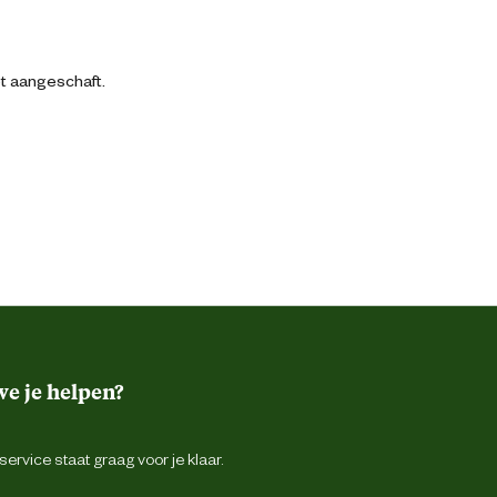
bt aangeschaft.
e je helpen?
ervice staat graag voor je klaar.