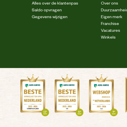
Alles over de klantenpas
Over ons
Saldo opvragen
Duurzaamhei
Anti-slipzool
Gegevens wijzigen
Eigen merk
Franchise
Vacatures
S3S
Winkels
3D Mesh
Microfiber
Ademend
Waterafstotend