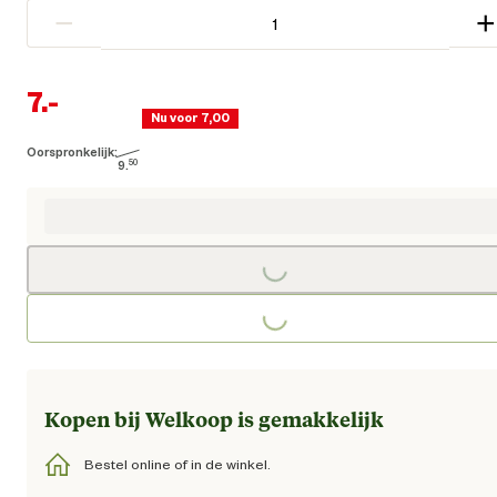
−
+
7.
-
Nu voor 7,00
Oorspronkelijk:
Huidige prijs € 7,00
9.
50
Oorspronkelijke prijs € 9,50
Loading...
Loading...
Kopen bij Welkoop is gemakkelijk
Bestel online of in de winkel.