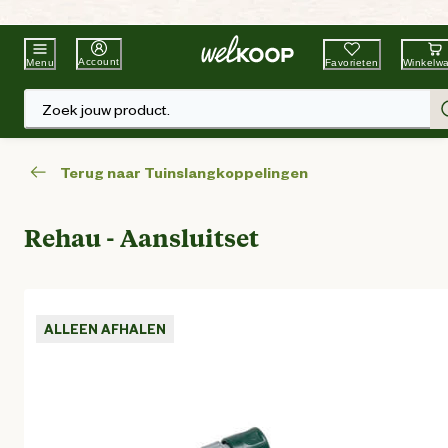
Beste Winkelketen
Tuin & Dier
Account
Favorieten
Winkelw
Menu
Zoek jouw product.
Terug naar Tuinslangkoppelingen
Rehau - Aansluitset
ALLEEN AFHALEN