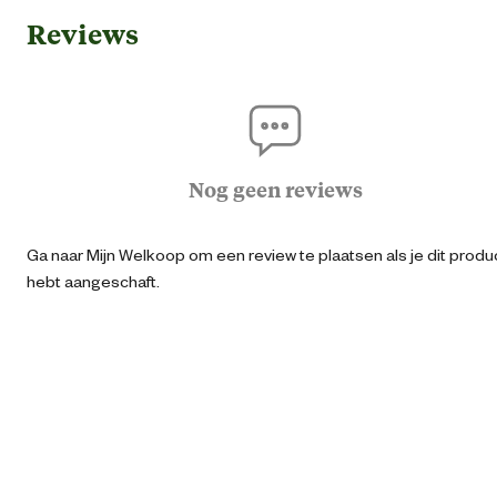
Reviews
Ean
40642997485
Kleur detail
Groen / gri
Materiaal & Samenstelling
Nog geen reviews
Materiaal
Kunstst
Ga naar Mijn Welkoop om een review te plaatsen als je dit produ
hebt aangeschaft.
Verantwoordelijke marktdeelnemer (EU)
Verantwoordelijke
REHAU Industrial Solutio
marktdeelnemer naam
SE & Co. 
Verantwoordelijke
Helmut-Wagner-Straße 
marktdeelnemer postadres
95111 Reh