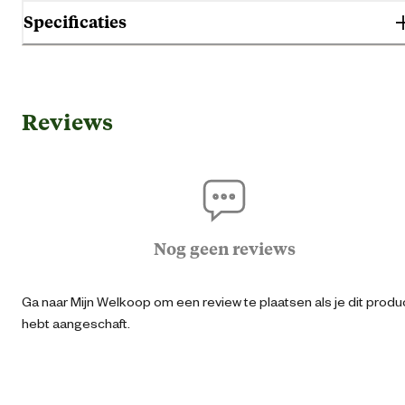
Specificaties
Gebruik & Geschiktheid
Reviews
Darmproble
Geschikt voor gezondheid
Geen specifieke eigensch
Huid vacht proble
Nog geen reviews
Geschikt voor leeftijdsfase
Pup
Ga naar Mijn Welkoop om een review te plaatsen als je dit produ
Extra gro
hebt aangeschaft.
Geschikt voor ras
Gro
Kle