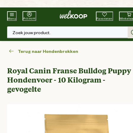
Beste Winkelketen
Tuin & Dier
Account
Favorieten
Winkelw
Menu
Zoek jouw product.
Terug naar Hondenbrokken
Royal Canin Franse Bulldog Puppy 
Hondenvoer - 10 Kilogram -
gevogelte