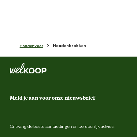
Type ras
French bulld
Algemene informatie
Hondenvoer
Hondenbrokken
Ean
31825507776
Inhoud consumenten eenheid
10 Kilogr
Smaak aroma detail
gevogel
Meld je aan voor onze nieuwsbrief
Materiaal & Samenstelling
Type voer
Krokante br
Ontvang de beste aanbiedingen en persoonlijk advies.