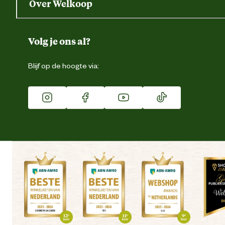
Over Welkoop
Gegevens wijzigen
Over ons
Duurzaamheid
Volg je ons al?
Eigen merk
Blijf op de hoogte via:
Franchise
Vacatures
Winkels