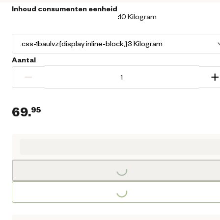
Inhoud consumenten eenheid
:
10 Kilogram
Aantal
−
+
69.
95
Huidige prijs € 69,95
Loading...
Loading...