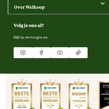
Saldo opvragen
Grondtest
Over Welkoop
Gegevens wijzigen
Over ons
Duurzaamheid
Volg je ons al?
Eigen merk
Blijf op de hoogte via:
Franchise
Vacatures
Winkels