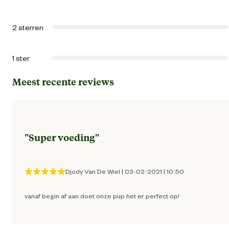
Type ras
Geschikt voor alle rass
2 sterren
Algemene informatie
1 ster
Meest recente reviews
Ean
31825507930
Inhoud consumenten eenheid
8 Kilogr
"
Super voeding
"
Smaak aroma detail
gevogel
Djody Van De Wiel
|
03-02-2021
|
10:50
Materiaal & Samenstelling
vanaf begin af aan doet onze pup het er perfect op!
Type voer
Krokante br