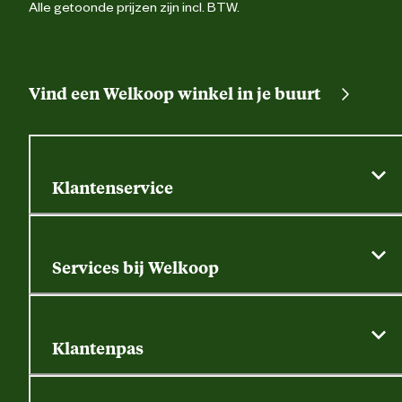
Alle getoonde prijzen zijn incl. BTW.
Vind een Welkoop winkel in je buurt
Klantenservice
Algemene actievoorwaarden
Klantenservice
Services bij Welkoop
Contactformulier
Alle services
Thuisbezorgen
Bewateringsadvies
Retouren, service en garantie
Klantenpas
Dierspecialist
Alles over de klantenpas
Gratis huisdier welkomstpakket