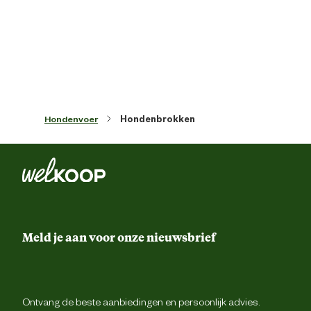
Voedingsgerelateerde
Zonder kunstmatige kleur 
eigenschappen
smaakstoff
Zie voedingstabel. Geef de voedi
droog en zorg dat er altijd ve
drinkwater beschikbaar i
Voedingsvoorschrift
Productiecode, registratienummer 
datum van minimum houdbaarheid: z
verpakkin
Hondenvoer
Hondenbrokken
gedehydreerde gevogelte-eiwitten, rijs
dierlijke vetten, isolaat van plantaardi
eiwitten*, maïs, gedehydreerd runder-
varkenseiwit*, bietenpulp, maïsmee
hydrolysaat van dierlijke eiwitte
Ingredienten
maïsgluten, mineralen, visolie, sojaoli
Fructo-Oligo-Sacchariden (0,34%
Meld je aan voor onze nieuwsbrief
hydrolysaat van gist (bron van Mann
Oligo-Sacchariden), extracten uit gi
(bron van bèta-glucanen), Taget
(Afrikaan) extract (bron van luteïne
Ontvang de beste aanbiedingen en persoonlijk advies.