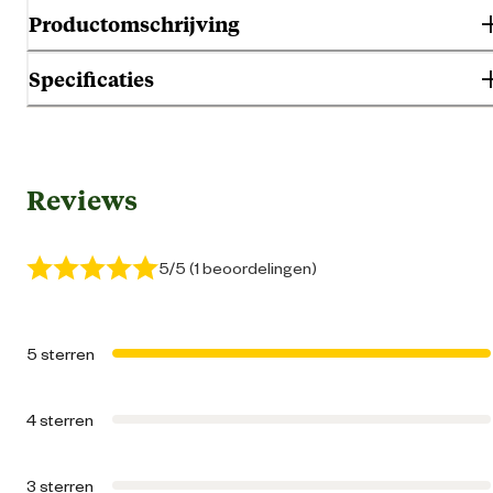
Productomschrijving
Specificaties
Gebruik & Geschiktheid
Reviews
Darmproble
Geschikt voor gezondheid
Geen specifieke eigensch
5/5 (1 beoordelingen)
Geschikt voor leeftijdsfase
Pup
5 sterren
Extra gro
4 sterren
Geschikt voor ras
Gro
Kle
3 sterren