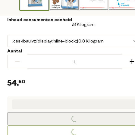
Inhoud consumenten eenheid
:
8 Kilogram
Aantal
−
+
54.
50
Huidige prijs € 54,50
Loading...