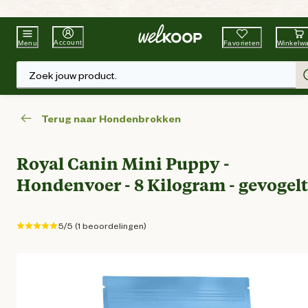
Beste Winkelketen
Tuin & Dier
Account
Favorieten
Winkelw
Menu
Zoek jouw product.
Terug naar Hondenbrokken
Royal Canin Mini Puppy -
Hondenvoer - 8 Kilogram - gevogel
5/5 (1 beoordelingen)