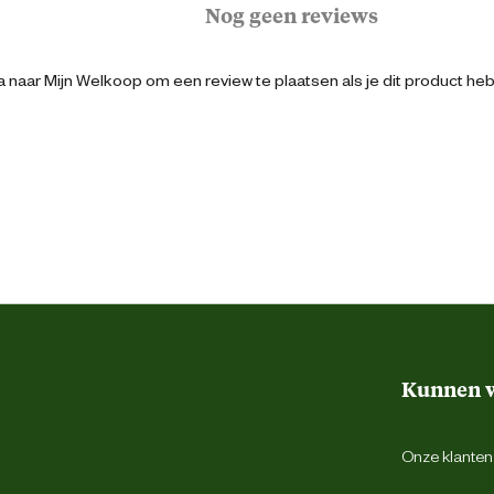
Nog geen reviews
Zwart
 naar Mijn Welkoop om een review te plaatsen als je dit product he
44
Veter
Normale leest
Sneaker
Kunnen w
Hoog
Onze klantens