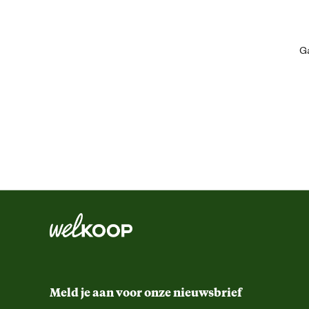
Kleur detail
Ga
Schoenmaat
Sluiting
Type leest
Type schoen
Techniek & Eigenschappen
Hoogte schacht
Meld je aan voor onze nieuwsbrief