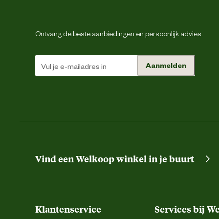
Veiligheidsnorm
Ontvang de beste aanbiedingen en persoonlijk advies.
Materiaal & Samenstelling
Aanmelden
Materiaal bovenkant schoen
Materiaal overneus
Materiaal tussenzool
Materiaal zool
Vind een Welkoop winkel in je buurt
Verantwoordelijke marktdeelnemer (EU)
Klantenservice
Services bij W
Verantwoordelijke marktdeelnemer naam