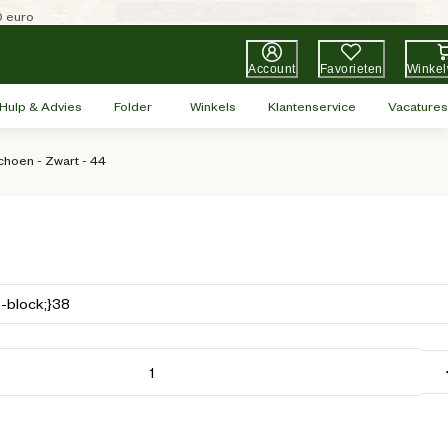
0 euro
Account
Favorieten
Winke
Hulp & Advies
Folder
Winkels
Klantenservice
Vacatures
choen - Zwart - 44