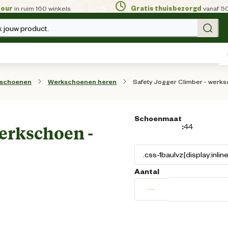
tour
in ruim 160 winkels
Gratis thuisbezorgd
vanaf 5
 jouw product.
Safety Jogger Climber - werks
sschoenen
Werkschoenen heren
Schoenmaat
:
44
werkschoen -
Aantal
−