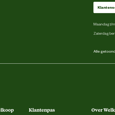
S3
Klantens
Maandag t/m 
Zaterdag ber
Nubuck
Composiet
Alle getoonde
Kevlar
Pu
elkoop
Klantenpas
Over Wel
SafetyJogger