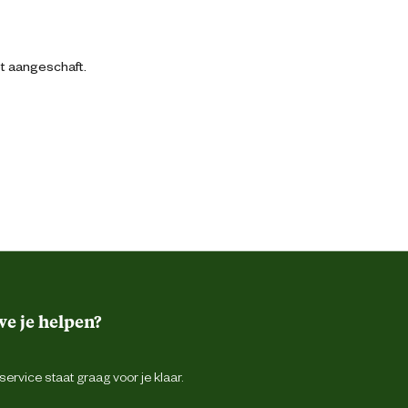
bt aangeschaft.
e je helpen?
ervice staat graag voor je klaar.