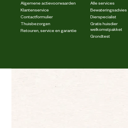
Algemene actievoorwaarden
Alle services
Klantenservice
Bewateringsadvies
Verantwoordelijke marktdeelnemer postadres
Contactformulier
Dierspecialist
Thuisbezorgen
Gratis huisdier
welkomstpakket
Verantwoordelijke marktdeelnemer mailadres
Retouren, service en garantie
Grondtest