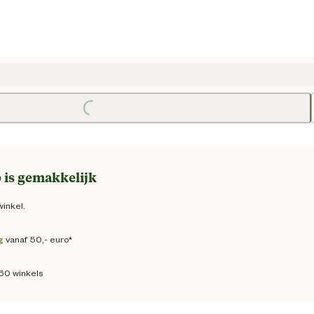
e prijs € 67,50
Loading...
 is gemakkelijk
winkel.
g
vanaf 50,- euro*
160 winkels