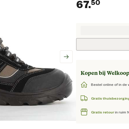
67.
50
Huidig
Kopen bij Welkoop
Bestel online of in de 
Gratis thuisbezorgin
Gratis retour
in ruim 