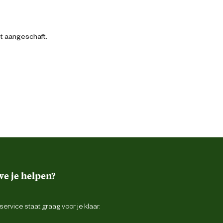
bt aangeschaft.
e je helpen?
ervice staat graag voor je klaar.