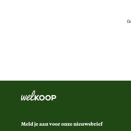
Kleur detail
Ga
Schoenmaat
Sluiting
Type schoen
Techniek & Eigenschappen
Hoogte schacht
Veiligheidsnorm
Meld je aan voor onze nieuwsbrief