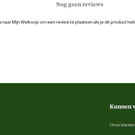
Nog geen reviews
Blauw
 naar Mijn Welkoop om een review te plaatsen als je dit product he
41
Veter
Werkschoen
Hoog
Kunnen w
S1p
Onze klantens