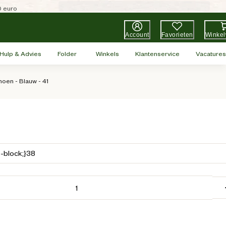
0 euro
Account
Favorieten
Winke
Hulp & Advies
Folder
Winkels
Klantenservice
Vacatures
oen - Blauw - 41