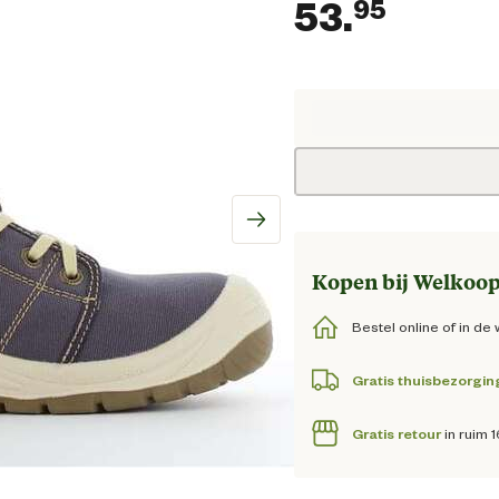
53.
95
Huidig
Kopen bij Welkoop
Bestel online of in de 
Gratis thuisbezorgin
Gratis retour
in ruim 