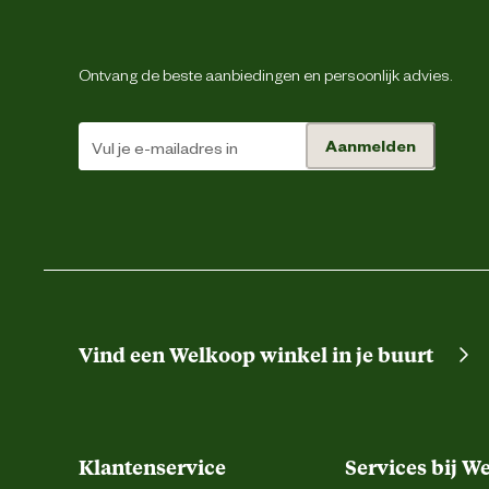
Materiaal & Samenstelling
Ontvang de beste aanbiedingen en persoonlijk advies.
Materiaal bovenkant schoen
Aanmelden
Materiaal overneus
Materiaal zool
Verantwoordelijke marktdeelnemer (EU)
Verantwoordelijke marktdeelnemer naam
Vind een Welkoop winkel in je buurt
Verantwoordelijke marktdeelnemer postadres
Klantenservice
Services bij W
Verantwoordelijke marktdeelnemer mailadres