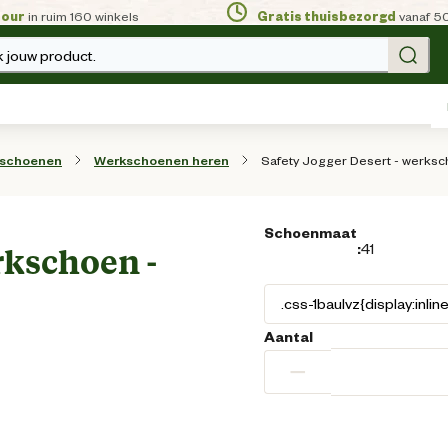
tour
in ruim 160 winkels
Gratis thuisbezorgd
vanaf 5
 jouw product.
Safety Jogger Desert - werksch
sschoenen
Werkschoenen heren
Schoenmaat
:
41
rkschoen -
Aantal
−