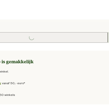
Loading...
e prijs € 53,95
 is gemakkelijk
winkel.
g
vanaf 50,- euro*
160 winkels