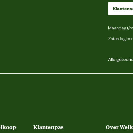
Klantens
Katoen
Maandag t/m 
Zaterdag ber
Staal
Pu
Alle getoonde
SafetyJogger
Meersbloem 42 Oudenaarde
elkoop
Klantenpas
Over Wel
info@safetyjogger.com