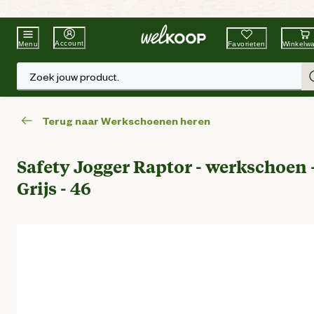
Beste Winkelketen
Tuin & Dier
Account
Favorieten
Winkelw
Menu
Zoek jouw product.
Terug naar Werkschoenen heren
Safety Jogger Raptor - werkschoen 
Grijs - 46