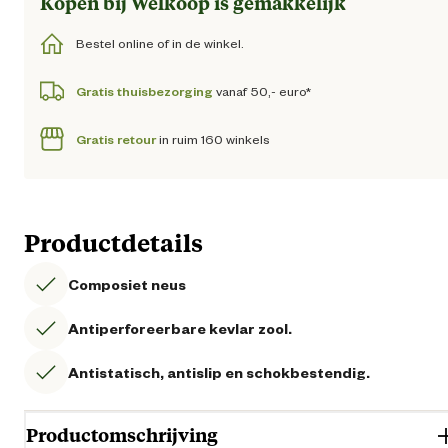
Kopen bij Welkoop is gemakkelijk
Bestel online of in de winkel.
Gratis thuisbezorging
vanaf 50,- euro*
Gratis retour
in ruim 160 winkels
Productdetails
Composiet neus
Antiperforeerbare kevlar zool.
Antistatisch, antislip en schokbestendig.
Productomschrijving