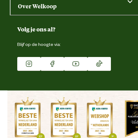
Saldo opvragen
Grondtest
Over Welkoop
Gegevens wijzigen
Over ons
Duurzaamheid
Volg je ons al?
Eigen merk
Blijf op de hoogte via:
Franchise
Vacatures
Winkels