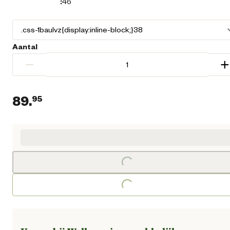
:
46
Aantal
−
+
89.
95
Huidige prijs € 89,95
Loading...
Loading...