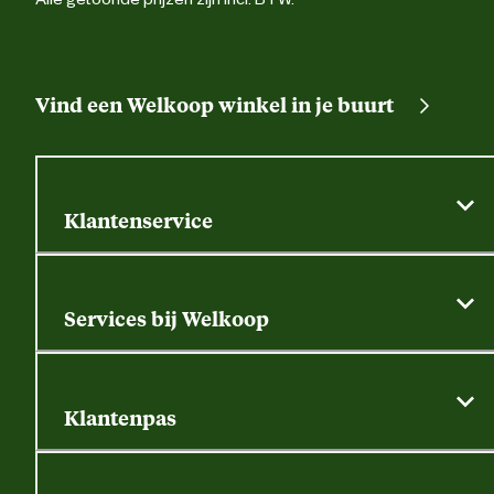
Vind een Welkoop winkel in je buurt
Klantenservice
Algemene actievoorwaarden
Klantenservice
Services bij Welkoop
Contactformulier
Alle services
Thuisbezorgen
Bewateringsadvies
Retouren, service en garantie
Klantenpas
Dierspecialist
Alles over de klantenpas
Gratis huisdier welkomstpakket