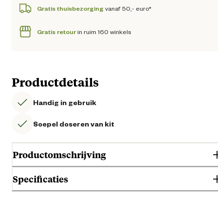
Gratis thuisbezorging
vanaf 50,- euro*
Gratis retour
in ruim 160 winkels
Productdetails
Handig in gebruik
Soepel doseren van kit
Productomschrijving
Specificaties
Lichtgewicht kitpistool geschikt voor o.a. montagekitten, konstruktielijm
siliconenkitten en acrylaatkitten.
Algemene informatie