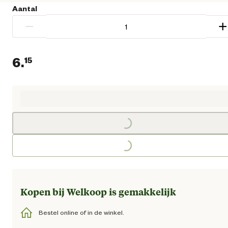
Aantal
−
+
6.
15
Huidige prijs € 6,15
Loading...
Loading...
Kopen bij Welkoop is gemakkelijk
Bestel online of in de winkel.