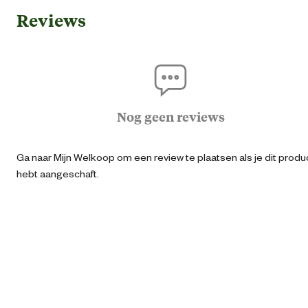
Reviews
Ean
87111430250
Artikel breedte
6 
Artikel diepte
6 
Nog geen reviews
Artikel hoogte
33 
Ga naar Mijn Welkoop om een review te plaatsen als je dit produ
hebt aangeschaft.
Kleur detail
Ro
Lengte
1.8 