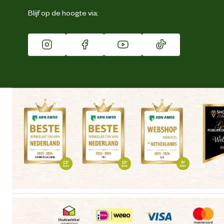
Eigen merk
Blijf op de hoogte via:
Franchise
Vacatures
Winkels