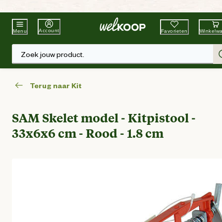
Beste Winkelketen
Tuin & Dier
Account
Favorieten
Winkelw
Menu
Zoek jouw product.
Terug naar Kit
SAM Skelet model - Kitpistool -
33x6x6 cm - Rood - 1.8 cm