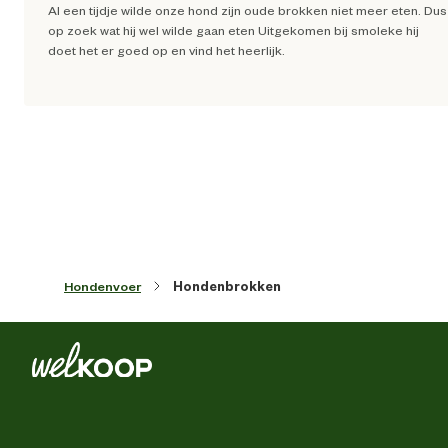
Al een tijdje wilde onze hond zijn oude brokken niet meer eten. Dus
Ter ondersteuning van
Geb
op zoek wat hij wel wilde gaan eten Uitgekomen bij smoleke hij
doet het er goed op en vind het heerlijk.
Materiaal & Samenstelling
Type voer
Krokante br
Zonder kunstmati
conserveermiddel
Voedingsgerelateerde
eigenschappen
Zonder kunstmatige kleur 
smaakstoff
Hondenvoer
Hondenbrokken
Ons advies in de voedingstabel is e
richtlijn. Andere factoren zoals o.a. ras 
geslacht spelen ook een rol bij 
Voedingsvoorschrift
dagelijkse voedingsbehoefte van 
hond. Zorg er ook voor dat je hond alti
een bakje vers drinkwater heef