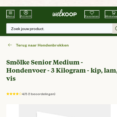
Beste Winkelketen
Tuin & Dier
Account
Favorieten
Winkelw
Menu
Zoek jouw product.
Terug naar Hondenbrokken
Smölke Senior Medium -
Hondenvoer - 3 Kilogram - kip, lam
vis
4/5 (1 beoordelingen)