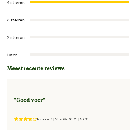
4 sterren
Ean
87104290181
3 sterren
Artikel breedte
24 
2 sterren
Artikel diepte
15 
1 ster
Artikel hoogte
32 
Meest recente reviews
Inhoud consumenten eenheid
3 Kilogr
"
Goed voer
"
Ondersteund
Soepele gewricht
Smaak aroma detail
kip, lam, v
Nannie B
|
28-08-2025
|
10:35