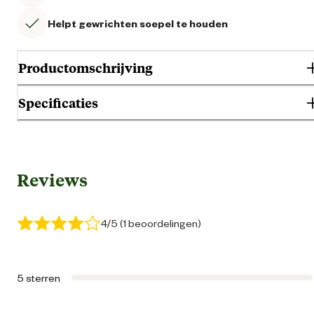
Helpt gewrichten soepel te houden
Productomschrijving
Specificaties
Gebruik & Geschiktheid
Reviews
Geschikt voor leeftijdsfase
Seni
Geschikt voor ras
Midd
4/5 (1 beoordelingen)
Type ras
Geschikt voor alle rass
5 sterren
Algemene informatie