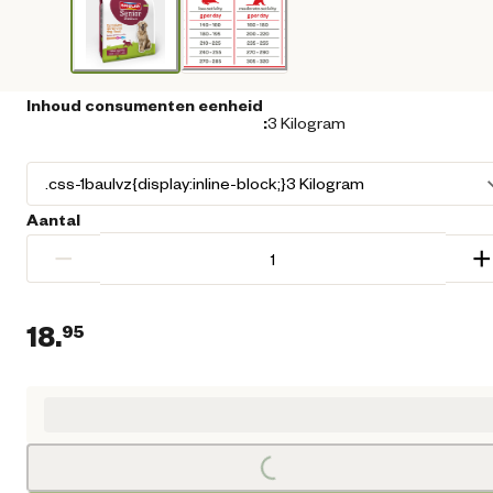
Inhoud consumenten eenheid
:
3 Kilogram
Aantal
−
+
18.
95
Huidige prijs € 18,95