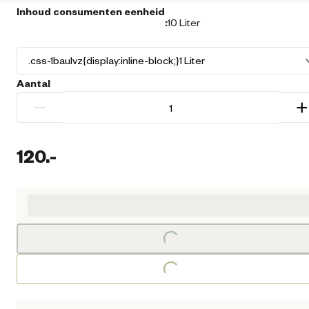
Inhoud consumenten eenheid
:
10 Liter
Aantal
−
+
120.
-
Huidige prijs € 120,00
Loading...
Loading...