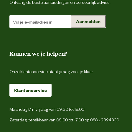
Ontvang de beste aanbiedingen en persoonlijk advies.
Verbruik
12 tot 15 m2/lit
Aanmelden
Techniek & Eigenschappen
Tijd overschilderbaar
24 ho
Kunnen we je helpen?
Tijd stofdroog
6 ho
Onze klantenservice staat graag voor je klaar.
Materiaal & Samenstelling
Klantenservice
Uv-bestend
Duurzaamheids eigenschappen
Maandag t/m vrijdag van 09:30 tot 18:00
Weerbestend
Zaterdag bereikbaar van 09:00 tot 17:00 op
088 - 2324800