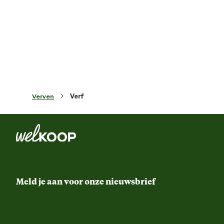
Artikel hoogte
29 
Dekke
Filmvorme
Functionele eigenschappen
Voor gebruik met kwa
Verven
Verf
Voor gebruik met roll
Voor gebruik met spu
Inhoud consumenten eenheid
10 Lit
Meld je aan voor onze nieuwsbrief
Kleur detail
Carbobru
Prestatie eigenschappen
1pot syste