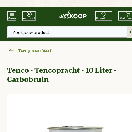
Beste Winkelketen
Tuin & Dier
Account
Favorieten
Winkelw
Menu
Zoek jouw product.
Terug naar Verf
Tenco - Tencopracht - 10 Liter -
Carbobruin