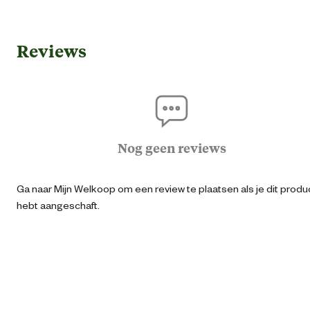
Algemene informatie
Reviews
Ean
40042187289
Artikel breedte
6 
Artikel diepte
6 
Nog geen reviews
Artikel hoogte
11.5 
Ga naar Mijn Welkoop om een review te plaatsen als je dit produ
hebt aangeschaft.
Inhoud consumenten eenheid
250 Millilit