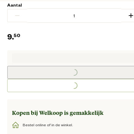
Aantal
−
+
9.
50
Huidige prijs € 9,50
Loading...
Loading...
Kopen bij Welkoop is gemakkelijk
Bestel online of in de winkel.