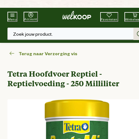
Beste Winkelketen
Tuin & Dier
Account
Favorieten
Winkelw
Menu
Zoek jouw product.
Terug naar Verzorging vis
Tetra Hoofdvoer Reptiel -
Reptielvoeding - 250 Milliliter