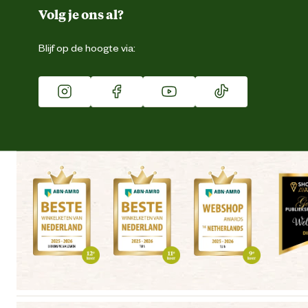
Duurzaamheid
Volg je ons al?
Eigen merk
Blijf op de hoogte via:
Franchise
Vacatures
Winkels