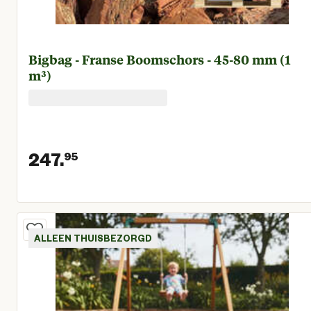
Bigbag - Franse Boomschors - 45-80 mm (1
m³)
247.
95
Huidige prijs € 247,95
ALLEEN THUISBEZORGD