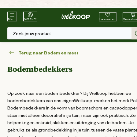
Beste Winkelketen
Tuin & Dier
Account
Favorieten
Winkelw
Menu
Zoek jouw product.
Terug naar Bodem en mest
Bodembedekkers
Op zoek naar een bodembedekker? Bij Welkoop hebben we
bodembedekkers van ons eigenWelkoop-merken het merk Po
Bodembedekkers in de vorm van boomschors en cacaodoppe
staan niet alleen decoratief in je tuin, maar zijn ook praktisch. Ze
helpen tegen onkruid, slakken en uitdroging van de bodem. Je
gebruikt ze als grondbedekking in je tuin, tussen de vaste plant