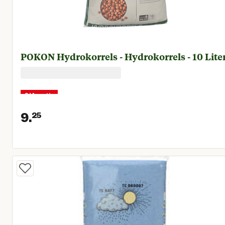
POKON Hydrokorrels - Hydrokorrels - 10 Lite
2+1 gratis
9.
25
Huidige prijs € 9,25