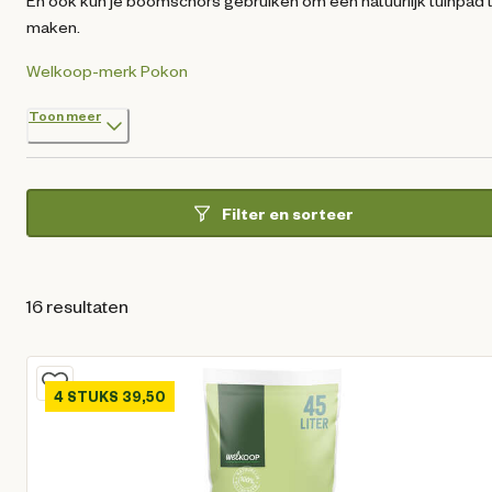
En ook kun je boomschors gebruiken om een natuurlijk tuinpad 
maken.
Welkoop-merk
Pokon
Toon meer
Filter en sorteer
16 resultaten
4 STUKS 39,50