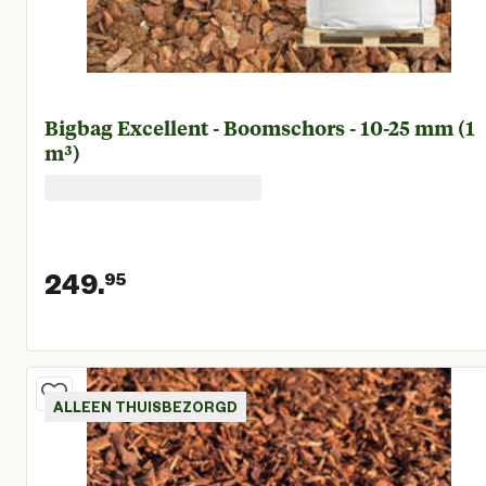
Bigbag Excellent - Boomschors - 10-25 mm (1
m³)
249.
95
Huidige prijs € 249,95
ALLEEN THUISBEZORGD