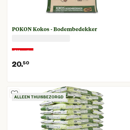
POKON Kokos - Bodembedekker
2+1 gratis
20.
50
Huidige prijs € 20,50
ALLEEN THUISBEZORGD