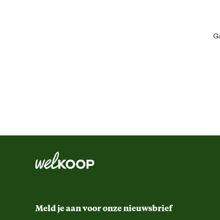
Comfort en ergonomische eigenschappen
Ga
Kleur detail
Ontwerp eigenschappen
Schoenmaat
Materiaal & Samenstelling
Materiaal eigenschappen
Meld je aan voor onze nieuwsbrief