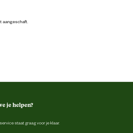
bt aangeschaft.
e je helpen?
ervice staat graag voor je klaar.