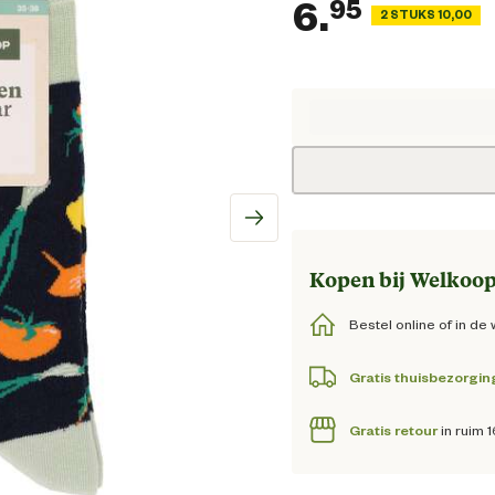
6.
95
2 STUKS 10,00
Huidige
Kopen bij Welkoop
Bestel online of in de 
Gratis thuisbezorgin
Gratis retour
in ruim 