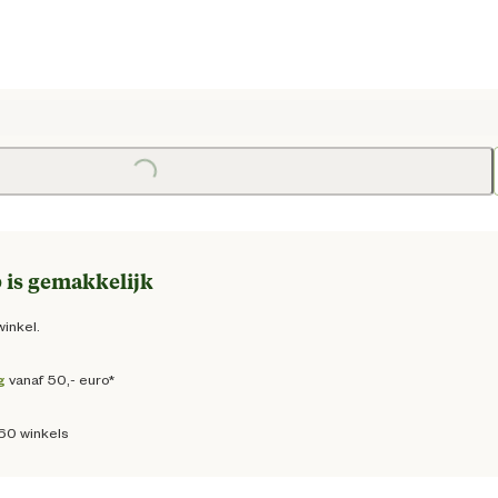
 prijs € 6,95
Loading...
Loadi
 is gemakkelijk
winkel.
g
vanaf 50,- euro*
160 winkels