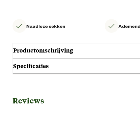
Naadloze sokken
Ademen
Productomschrijving
Specificaties
Gebruik & Geschiktheid
Reviews
Geschikt voor geslacht
Algemene informatie
Ean