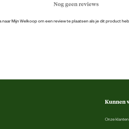
Nog geen reviews
Niet voelbare naad aan de teen
 naar Mijn Welkoop om een review te plaatsen als je dit product he
Blauw
Elastisch boord
39-42
Ademend
Kunnen w
Voorgekrompen
Onze klantens