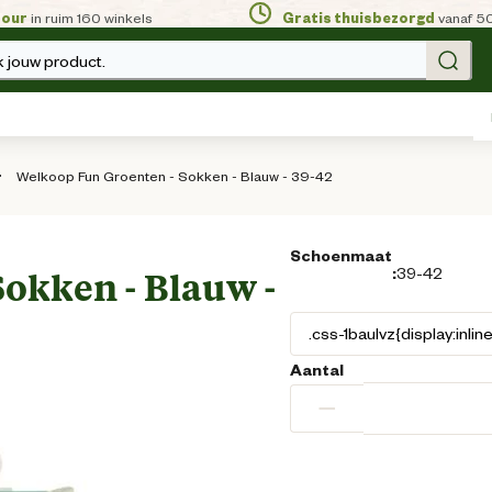
tour
in ruim 160 winkels
Gratis thuisbezorgd
vanaf 5
 jouw product.
Welkoop Fun Groenten - Sokken - Blauw - 39-42
Schoenmaat
:
39-42
okken - Blauw -
Aantal
−