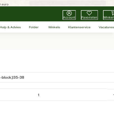
0 euro
Account
Favorieten
Winke
Hulp & Advies
Folder
Winkels
Klantenservice
Vacatures