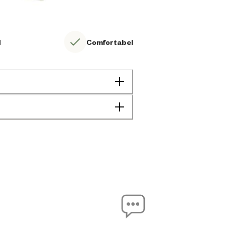
d
Comfortabel
Unisex
8720903036204