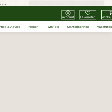
0 euro
Account
Favorieten
Winke
Hulp & Advies
Folder
Winkels
Klantenservice
Vacatures