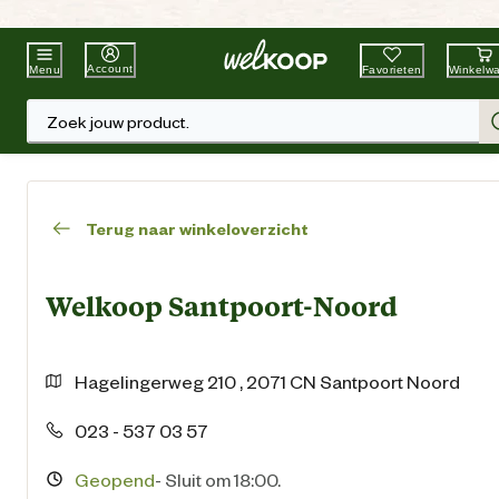
Beste Winkelketen
Tuin & Dier
Account
Favorieten
Winkelw
Menu
Zoek jouw product.
Terug naar winkeloverzicht
Welkoop Santpoort-Noord
Hagelingerweg
210
,
2071 CN
Santpoort Noord
023 - 537 03 57
Geopend
-
Sluit om 18:00.