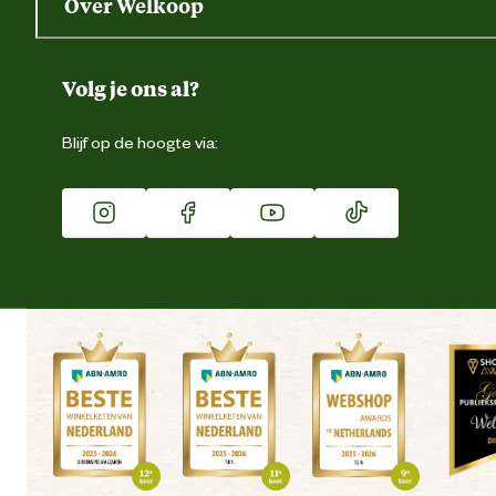
Over Welkoop
Gegevens wijzigen
Over ons
Duurzaamheid
Volg je ons al?
Eigen merk
Blijf op de hoogte via:
Franchise
Vacatures
Winkels