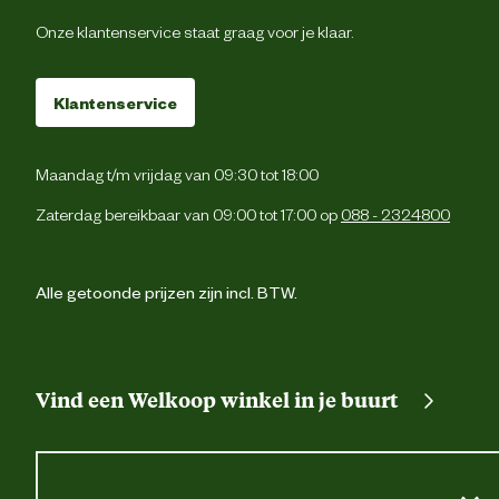
Onze klantenservice staat graag voor je klaar.
Onderhouds eigenschappen
Wasba
Verantwoordelijke marktdeelnemer (EU)
Klantenservice
Verantwoordelijke
Warmako B.
marktdeelnemer naam
Maandag t/m vrijdag van 09:30 tot 18:00
Zaterdag bereikbaar van 09:00 tot 17:00 op
088 - 2324800
Verantwoordelijke
Van Nelleweg 1 - Unit 3.1
marktdeelnemer postadres
3044 BC Rotterd
Alle getoonde prijzen zijn incl. BTW.
Verantwoordelijke
Info@warmako.
marktdeelnemer mailadres
Vind een Welkoop winkel in je buurt