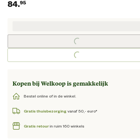
84.
95
Huidige prijs € 84,95
Loading...
Loading...
Kopen bij Welkoop is gemakkelijk
Bestel online of in de winkel.
Gratis thuisbezorging
vanaf 50,- euro*
Gratis retour
in ruim 160 winkels