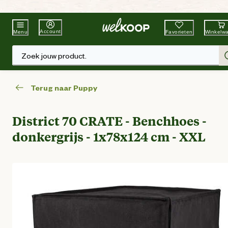
Beste Winkelketen
Tuin & Dier
Account
Favorieten
Winkelw
Menu
Zoek jouw product.
Terug naar Puppy
District 70 CRATE - Benchhoes -
donkergrijs - 1x78x124 cm - XXL