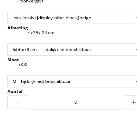
:
donkergrijs
Afmeting
:
1x78x124 cm
Maat
:
XXL
Aantal
−
+