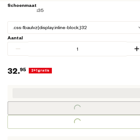
Schoenmaat
:
35
Aantal
−
+
32.
95
2+1 gratis
Huidige prijs € 32,95
Loading...
Loading...