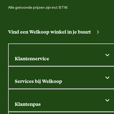
Alle getoonde prijzen zijn incl. BTW.
Vind een Welkoop winkel in je buurt
Klantenservice
Algemene actievoorwaarden
Klantenservice
Services bij Welkoop
Contactformulier
Alle services
Thuisbezorgen
Bewateringsadvies
Retouren, service en garantie
Klantenpas
Dierspecialist