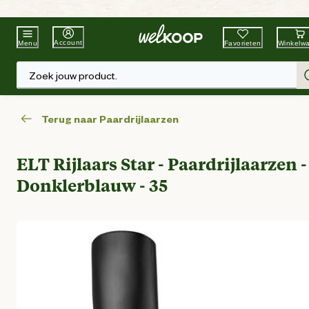
Beste Winkelketen
Tuin & Dier
Account
Favorieten
Winkelw
Menu
Zoek jouw product.
Terug naar Paardrijlaarzen
ELT Rijlaars Star - Paardrijlaarzen -
Donklerblauw - 35