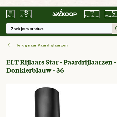
Beste Winkelketen
Tuin & Dier
Account
Favorieten
Winkelw
Menu
Zoek jouw product.
Terug naar Paardrijlaarzen
ELT Rijlaars Star - Paardrijlaarzen -
Donklerblauw - 36