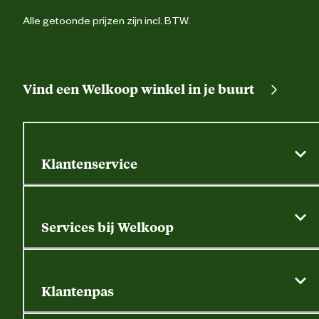
Alle getoonde prijzen zijn incl. BTW.
Vind een Welkoop winkel in je buurt
Klantenservice
Algemene actievoorwaarden
Klantenservice
Services bij Welkoop
Contactformulier
Alle services
Thuisbezorgen
Bewateringsadvies
Retouren, service en garantie
Klantenpas
Dierspecialist