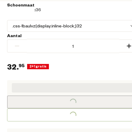
Schoenmaat
:
36
Aantal
−
+
32.
95
2+1 gratis
Huidige prijs € 32,95
Loading...
Loading...