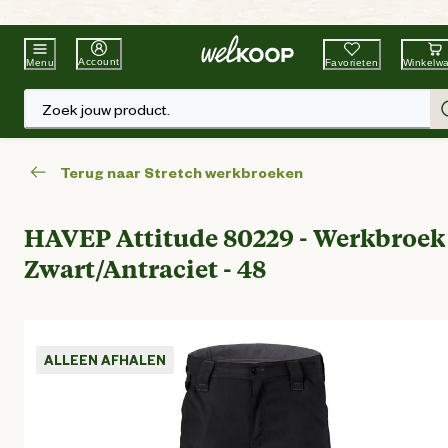
Beste Winkelketen
Tuin & Dier
Account
Favorieten
Winkelw
Menu
Zoek jouw product.
Terug naar Stretch werkbroeken
HAVEP Attitude 80229 - Werkbroek 
Zwart/Antraciet - 48
ALLEEN AFHALEN