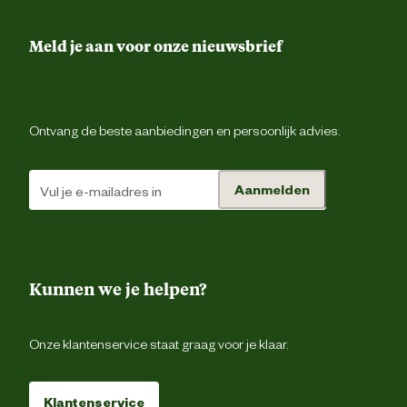
D-ri
Drievoudig gestikte nad
Meld je aan voor onze nieuwsbrief
Gereedschapsluss
Ontwerp
Hamerl
eigenschappen
Ontvang de beste aanbiedingen en persoonlijk advies.
Riemluss
Aanmelden
Verdekte ritsluiti
Gulpsluiting met ri
Kunnen we je helpen?
Duimstokz
Gsm zak
Onze klantenservice staat graag voor je klaar.
2 achterzakken met kl
Type zakken
Klantenservice