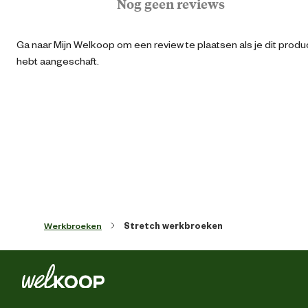
Nog geen reviews
Algemene informatie
Ga naar Mijn Welkoop om een review te plaatsen als je dit produ
Ean
87186497999
hebt aangeschaft.
Artikel breedte
30 
Artikel diepte
3 
Artikel hoogte
37 
Kledingmaat
Werkbroeken
Stretch werkbroeken
Kleur detail
Zwart/Antraci