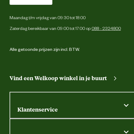
1 dijbeenzak met kl
2 zijzakk
Maandag t/m vrijdag van 09:30 tot 18:00
Zaterdag bereikbaar van 09:00 tot 17:00 op
088 - 2324800
Cordura® versterking
Verstevigingen
Cordura® versterking
Alle getoonde prijzen zijn incl. BTW.
80 graden, niet bleken, heet strijke
Wasvoorschrift
droogtrommel hoge stand, chemisch reinig
Vind een Welkoop winkel in je buurt
Techniek & Eigenschappen
Veiligheids eigenschappen
Reflecterende pipi
Klantenservice
Algemene actievoorwaarden
Materiaal & Samenstelling
Klantenservice