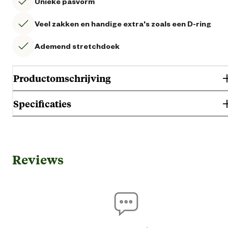
Unieke pasvorm
Veel zakken en handige extra's zoals een D-ring
Ademend stretchdoek
Productomschrijving
Specificaties
Gebruik & Geschiktheid
Reviews
Geschikt voor geslacht
Her
Bo
Geschikt voor sector
Logisti