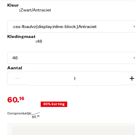
Kleur
:
Zwart/Antraciet
Kledingmaat
:
48
Aantal
−
+
60.
16
30% korting
Oorspronkelijk:
Huidige prijs € 60,16
85.
95
Oorspronkelijke prijs € 85,95