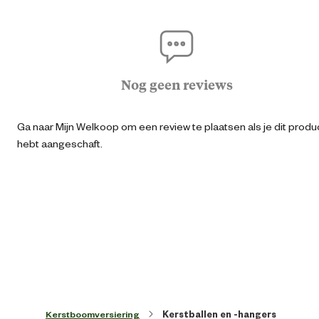
Artikel breedte
11.7 
Artikel diameter
60 
Nog geen reviews
Artikel diepte
12 
Ga naar Mijn Welkoop om een review te plaatsen als je dit produ
hebt aangeschaft.
Artikel hoogte
17.5 
Inhoud consumenten eenheid
12 Stu
Kleur detail
Ro
Kerstboomversiering
Kerstballen en -hangers