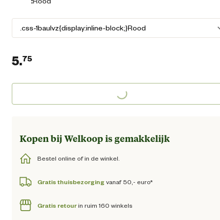
:
Rood
5.
75
Huidige prijs € 5,75
Loading...
Kopen bij Welkoop is gemakkelijk
Bestel online of in de winkel.
Gratis thuisbezorging
vanaf 50,- euro*
Gratis retour
in ruim 160 winkels