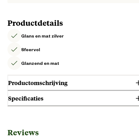
Productdetails
Glans en mat zilver
Sfeervol
Glanzend en mat
Productomschrijving
Specificaties
Rode sfeervolle kunstkerstbal.
Algemene informatie
Reviews
Ean
87161285900