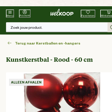
Beste Winkelketen
Tuin & Dier
Account
Favorieten
Winkelw
Menu
Zoek jouw product.
Terug naar Kerstballen en -hangers
Kunstkerstbal - Rood - 60 cm
ALLEEN AFHALEN