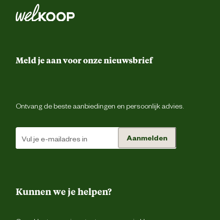
Riemluss
Ontwerp
eigenschappen
Verdekte ritsluiti
Meld je aan voor onze nieuwsbrief
Voorgevormde tailleba
Taillemaat
Ontvang de beste aanbiedingen en persoonlijk advies.
2 achterzakk
Aanmelden
1 borstzak met ri
2 dijbeenzakk
Duimstokz
Kunnen we je helpen?
Type zakken
Gsm zak