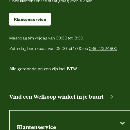
Onze klantenservice staat graag voor je klaar.
Cordura® kniezakk
Klantenservice
Pennenzak
2 zijzakk
Maandag t/m vrijdag van 09:30 tot 18:00
Zaterdag bereikbaar van 09:00 tot 17:00 op
088 - 2324800
Verstevigingen
Versterking
4-weg stretch. Industrië
Alle getoonde prijzen zijn incl. BTW.
Wasvoorschrift
reinigingscategorie 
Techniek & Eigenschappen
Vind een Welkoop winkel in je buurt
Veiligheids eigenschappen
Reflecterende pipi
Materiaal & Samenstelling
Klantenservice