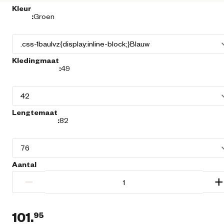
Kleur
:
Groen
Kledingmaat
:
49
Lengtemaat
:
82
Aantal
−
+
101.
95