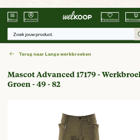
Beste Winkelketen
Tuin & Dier
Account
Favorieten
Winkelw
Menu
Zoek jouw product.
Terug naar Lange werkbroeken
Mascot Advanced 17179 - Werkbroek
Groen - 49 - 82