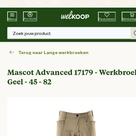
Beste Winkelketen
Tuin & Dier
Account
Favorieten
Winkelw
Menu
Zoek jouw product.
Terug naar Lange werkbroeken
Mascot Advanced 17179 - Werkbroek
Geel - 45 - 82