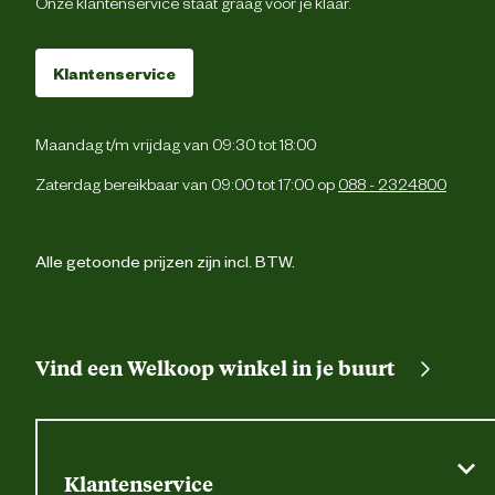
Onze klantenservice staat graag voor je klaar.
Cordura® kniezakk
Klantenservice
Pennenzak
2 zijzakk
Maandag t/m vrijdag van 09:30 tot 18:00
Zaterdag bereikbaar van 09:00 tot 17:00 op
088 - 2324800
Verstevigingen
Versterking
4-weg stretch. Industrië
Alle getoonde prijzen zijn incl. BTW.
Wasvoorschrift
reinigingscategorie 
Techniek & Eigenschappen
Vind een Welkoop winkel in je buurt
Veiligheids eigenschappen
Reflecterende pipi
Materiaal & Samenstelling
Klantenservice