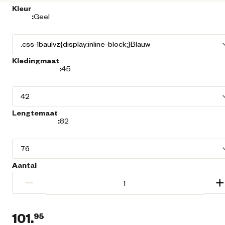
Kleur
:
Geel
Kledingmaat
:
45
Lengtemaat
:
82
Aantal
−
+
101.
95