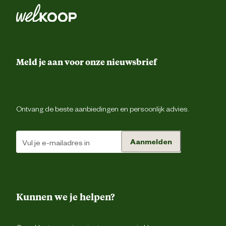
Riemluss
Ontwerp
eigenschappen
Verdekte ritsluiti
Meld je aan voor onze nieuwsbrief
Voorgevormde tailleba
Taillemaat
Ontvang de beste aanbiedingen en persoonlijk advies.
2 achterzakk
Aanmelden
1 borstzak met ri
2 dijbeenzakk
Duimstokz
Kunnen we je helpen?
Type zakken
Gsm zak