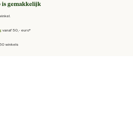
 is gemakkelijk
winkel.
g
vanaf 50,- euro*
160 winkels