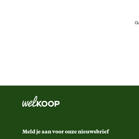
de[nbsp]
Mascot® Waterloo kniestukken
[nbsp]voor nog meer comfor
De broek is er in drie beenlengtes. Zo zit hij niet alleen lekker, maar s
Ga
Algemene informatie
Bestel direct online en ervaar het verschil zelf!
Ean
Kledingmaat
Kleur detail
Lengtemaat
Meld je aan voor onze nieuwsbrief
Ontwerp eigenschappen