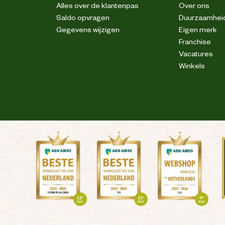
Pennenzakje
Alles over de klantenpas
Over ons
Saldo opvragen
Duurzaamhei
2 zijzakken
Gegevens wijzigen
Eigen merk
Franchise
Vacatures
Versterkingen
Winkels
tretch. Industriële reinigingscategorie C2
Reflecterende piping
Stretch