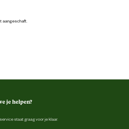
bt aangeschaft.
e je helpen?
ervice staat graag voor je klaar.