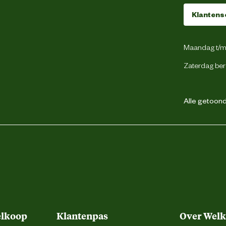
Verdekte ritsluiting
Klantens
Voorgevormde tailleband
Maandag t/m 
52
Zaterdag ber
2 achterzakken
Alle getoonde
1 borstzak met rits
2 dijbeenzakken
Duimstokzak
Gsm zakje
Cordura® kniezakken
elkoop
Klantenpas
Over Wel