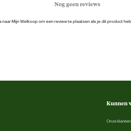
Nog geen reviews
t.
Logistiek
luiten ook alle details perfect aan.
 naar Mijn Welkoop om een review te plaatsen als je dit product he
5711074573349
52
Geel
82
Kunnen w
Gulpsluiting met rits
Onze klantens
Riemlussen