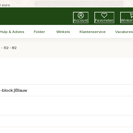
0 euro
Account
Favorieten
Winke
Hulp & Advies
Folder
Winkels
Klantenservice
Vacatures
- 52 - 82