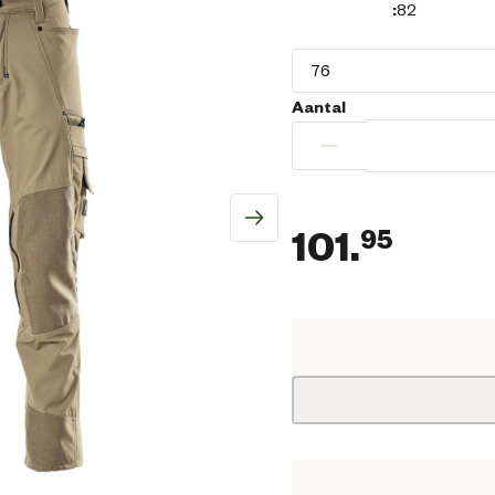
:
82
Aantal
−
101.
95
Huidi