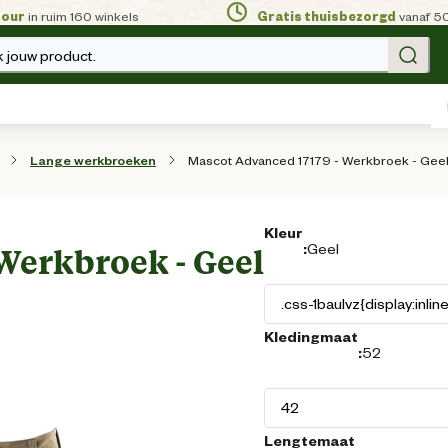
tour
in ruim 160 winkels
Gratis thuisbezorgd
vanaf 5
 jouw product.
Mascot Advanced 17179 - Werkbroek - Geel 
Lange werkbroeken
Kleur
:
Geel
Werkbroek - Geel
Kledingmaat
:
52
Lengtemaat