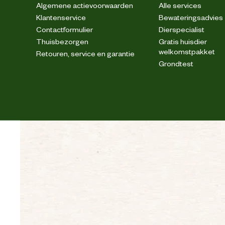
Algemene actievoorwaarden
Alle services
Klantenservice
Bewateringsadvies
Contactformulier
Dierspecialist
Thuisbezorgen
Gratis huisdier
welkomstpakket
Retouren, service en garantie
Verstevigingen
Grondtest
Wasvoorschrift
4-weg s
Techniek & Eigenschappen
Veiligheids eigenschappen
Materiaal & Samenstelling
Materiaal eigenschappen