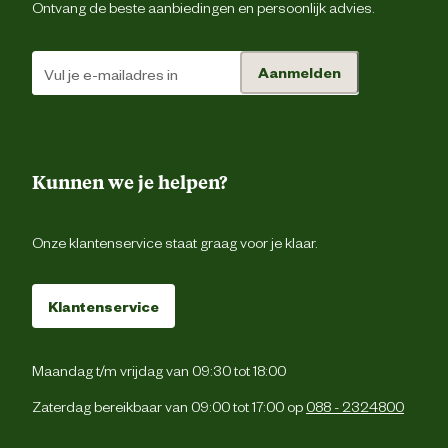
Ontvang de beste aanbiedingen en persoonlijk advies.
Gebruik de juiste maat tule voor de slang voor e
goede afdichting. Voorkom een te grote onderdr
Advies
(max. 3 meter waterkolom) of te hoge overdruk (ma
Aanmelden
gebruik
kortstondig normale leidingdruk maar geen langduri
pompbelasting boven 2-3 bar en zonder vrije doorloop
Bij erg lage temperaturen niet te sterk buige
Verantwoordelijke marktdeelnemer (EU)
Kunnen we je helpen?
Verantwoordelijke
REHAU Industrial Solutio
marktdeelnemer naam
SE & Co. 
Onze klantenservice staat graag voor je klaar.
Verantwoordelijke
Helmut-Wagner-Straße 
Klantenservice
marktdeelnemer postadres
95111 Reh
Verantwoordelijke
Maandag t/m vrijdag van 09:30 tot 18:00
pfs@rehau.c
marktdeelnemer mailadres
Zaterdag bereikbaar van 09:00 tot 17:00 op
088 - 2324800