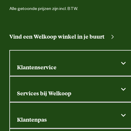
Alle getoonde prijzen zijn incl. BTW.
Vind een Welkoop winkel in je buurt
Klantenservice
Algemene actievoorwaarden
Klantenservice
Services bij Welkoop
Contactformulier
Alle services
Thuisbezorgen
Bewateringsadvies
Retouren, service en garantie
Klantenpas
Dierspecialist