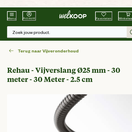
Beste Winkelketen
Tuin & Dier
Account
Favorieten
Winkelw
Menu
Zoek jouw product.
Terug naar Vijveronderhoud
Rehau - Vijverslang Ø25 mm - 30
meter - 30 Meter - 2.5 cm