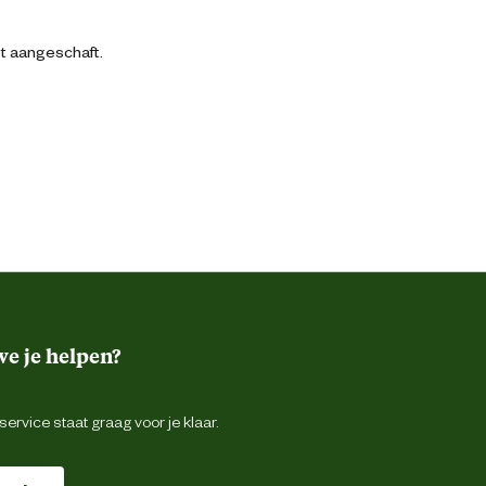
bt aangeschaft.
e je helpen?
ervice staat graag voor je klaar.