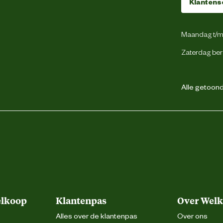
Klantens
Drievoudig gestikte naden
Maandag t/m 
Elastiek in rug
Zaterdag ber
Hamerlus
Riemlussen
Alle getoonde
Verdekte ritsluiting
Voorgevormde tailleband
Gulpsluiting met rits
Duimstokzak
Gsm zakje
elkoop
Klantenpas
Over Wel
Alles over de klantenpas
Over ons
Pennenzakje