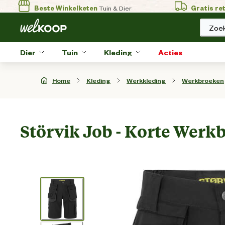
Beste Winkelketen
Tuin & Dier
Gratis re
Zoek
Dier
Tuin
Kleding
Acties
Home
Kleding
Werkkleding
Werkbroeken
Störvik Job - Korte Werkb