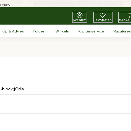
0 euro
Account
Favorieten
Winke
Hulp & Advies
Folder
Winkels
Klantenservice
Vacatures