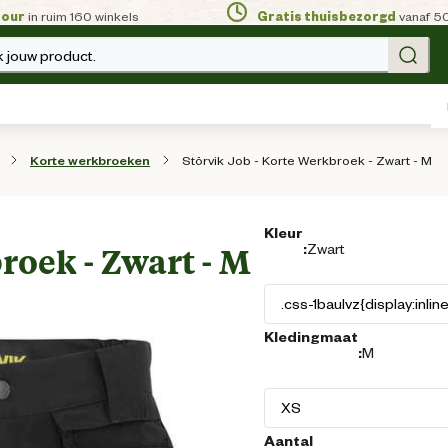
tour
in ruim 160 winkels
Gratis thuisbezorgd
vanaf 5
 jouw product.
Störvik Job - Korte Werkbroek - Zwart - M
Korte werkbroeken
Kleur
:
Zwart
roek - Zwart - M
Kledingmaat
:
M
Aantal