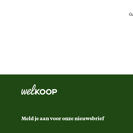
Kies de Störvik Job – Korte Werkbroek en ervaar het gemak zelf.
Ga
Algemene informatie
Ean
Artikel breedte
Artikel diepte
Artikel hoogte
Kledingmaat
Meld je aan voor onze nieuwsbrief
Kleur detail