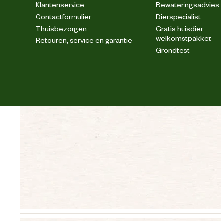
Klantenservice
Bewateringsadvies
Contactformulier
Dierspecialist
Type zakken
Thuisbezorgen
Gratis huisdier
welkomstpakket
Retouren, service en garantie
Grondtest
Apart wassen, weinig wasmiddel gebruike
Wasvoorschrift
Materiaal & Samenstelling
Materiaal stof