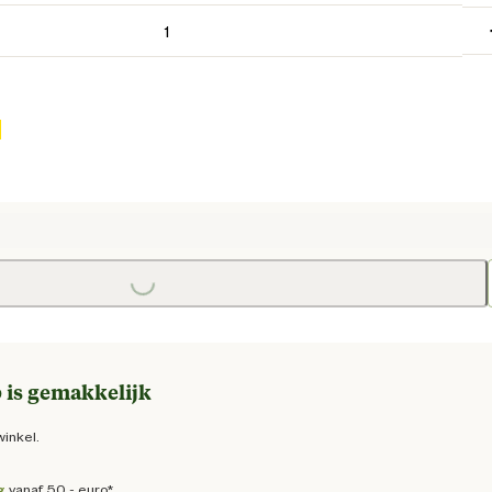
Loading...
e prijs € 31,95
 is gemakkelijk
winkel.
g
vanaf 50,- euro*