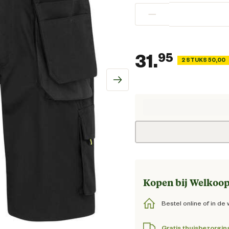
−
31.
95
2 STUKS 50,00
Huidig
Kopen bij Welkoop
Bestel online of in de 
Gratis thuisbezorgin