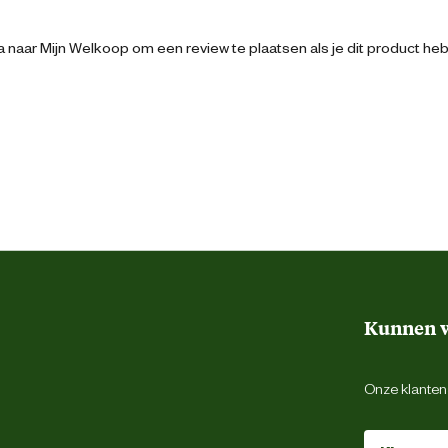
 naar Mijn Welkoop om een review te plaatsen als je dit product he
8715396326109
4 cm
2 cm
6 cm
Kunnen w
M
Onze klantens
Zwart