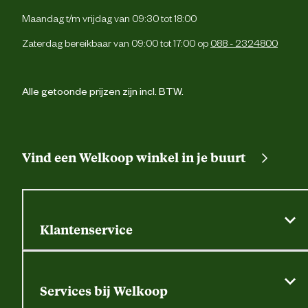
Type zakken
2 achterzakken met kl
Maandag t/m vrijdag van 09:30 tot 18:00
Zaterdag bereikbaar van 09:00 tot 17:00 op
088 - 2324800
2 dijbeenzakk
2 zijzakk
Alle getoonde prijzen zijn incl. BTW.
Afritsbare voorzakk
Apart wassen, weinig wasmiddel gebruiken 
Vind een Welkoop winkel in je buurt
Wasvoorschrift
geen wasverzachter. Niet wringen 
centrifugeren. Hangend droge
Materiaal & Samenstelling
Klantenservice
Materiaal stof
65% polyester, 35% kato
Algemene actievoorwaarden
Klantenservice
Verantwoordelijke marktdeelnemer (EU)
Services bij Welkoop
Contactformulier