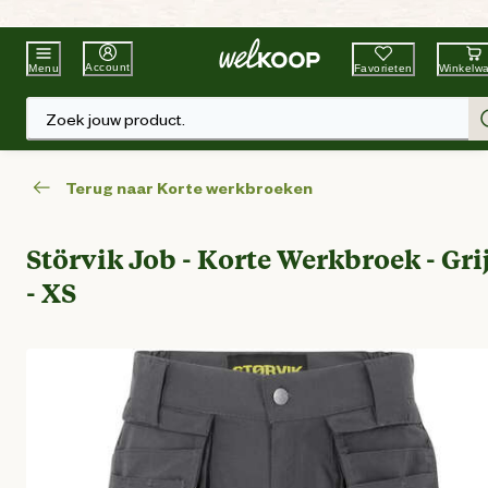
Beste Winkelketen
Tuin & Dier
Account
Favorieten
Winkelw
Menu
Zoek jouw product.
Terug naar Korte werkbroeken
Störvik Job - Korte Werkbroek - Gri
- XS