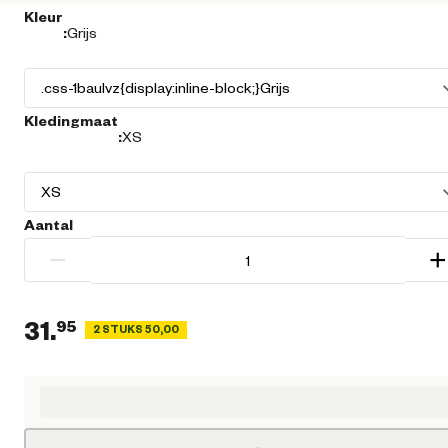
Kleur
:
Grijs
Kledingmaat
:
XS
Aantal
−
+
31.
95
2 STUKS 50,00
Huidige prijs € 31,95