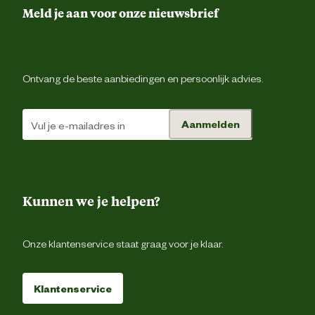
Drievoudig gestikte nad
Meld je aan voor onze nieuwsbrief
Elastiek in r
Hamerl
Ontvang de beste aanbiedingen en persoonlijk advies.
Ontwerp
Riemluss
eigenschappen
Aanmelden
Verdekte ritsluiti
Voorgevormde tailleba
Gulpsluiting met ri
Kunnen we je helpen?
Duimstokz
Onze klantenservice staat graag voor je klaar.
Gsm zak
Klantenservice
Pennenzak