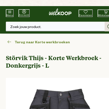
Beste Winkelketen
Tuin & Dier
Account
Favorieten
Winkelw
Menu
Zoek jouw product.
Terug naar Korte werkbroeken
Störvik Thijs - Korte Werkbroek -
Donkergrijs - L