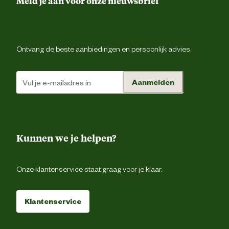
Meld je aan voor onze nieuwsbrief
Riemluss
Verdekte ritsluiti
Ontvang de beste aanbiedingen en persoonlijk advies.
Voorgevormde tailleba
Aanmelden
Gulpsluiting met ri
Duimstokz
Kunnen we je helpen?
Gsm zak
Pennenzak
Onze klantenservice staat graag voor je klaar.
Rolmaatzak
Type zakken
Klantenservice
2 achterzakken met kl
2 dijbeenzakken met kl