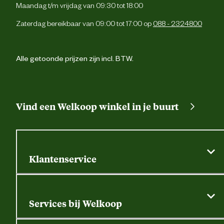
Maandag t/m vrijdag van 09:30 tot 18:00
2 zijzakk
Zaterdag bereikbaar van 09:00 tot 17:00 op
088 - 2324800
Afritsbare voorzakk
Alle getoonde prijzen zijn incl. BTW.
Apart wassen, weinig wasmiddel gebruiken 
Wasvoorschrift
geen wasverzachter. Niet wringen 
centrifugeren. Hangend droge
Vind een Welkoop winkel in je buurt
Materiaal & Samenstelling
Materiaal stof
300D oxford 97% katoen 3% spand
Klantenservice
Algemene actievoorwaarden
Klantenservice
Services bij Welkoop
Contactformulier
Alle services