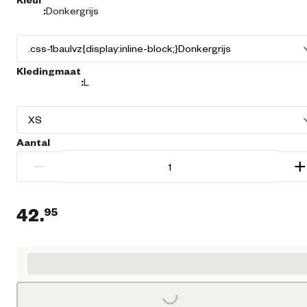
:
Donkergrijs
Kledingmaat
:
L
Aantal
−
+
42.
95
Huidige prijs € 42,95