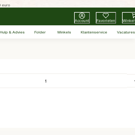
0 euro
Account
Favorieten
Winke
Hulp & Advies
Folder
Winkels
Klantenservice
Vacatures