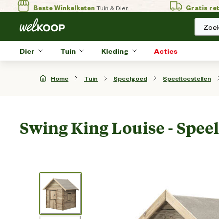
Beste Winkelketen
Tuin & Dier
Gratis re
Zoek
Dier
Tuin
Kleding
Acties
Home
Tuin
Speelgoed
Speeltoestellen
Swing King Louise - Spee