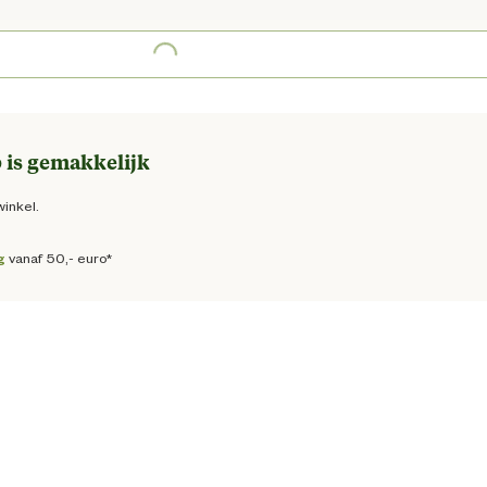
ge prijs € 265,00
Loading...
 is gemakkelijk
winkel.
g
vanaf 50,- euro*