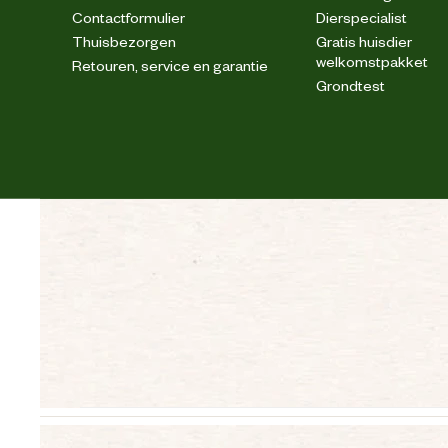
Contactformulier
Dierspecialist
Thuisbezorgen
Gratis huisdier
welkomstpakket
Retouren, service en garantie
Grondtest