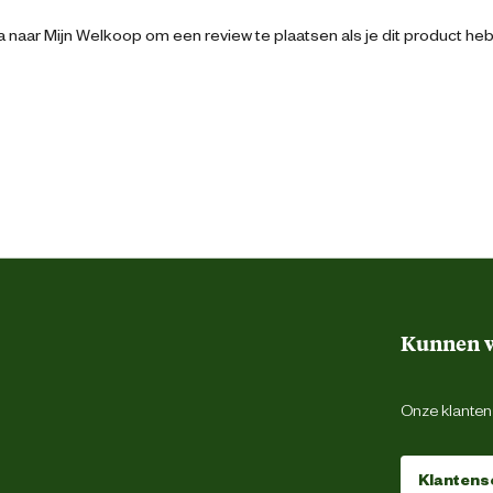
120 cm
 naar Mijn Welkoop om een review te plaatsen als je dit product he
120 cm
160 cm
Kunnen w
Onze klantens
Klantens