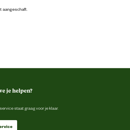
bt aangeschaft.
e je helpen?
ervice staat graag voor je klaar.
ervice