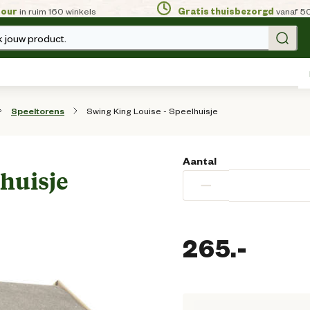
tour
in ruim 160 winkels
Gratis thuisbezorgd
vanaf 5
 jouw product.
Swing King Louise - Speelhuisje
Speeltorens
Aantal
lhuisje
−
265.
-