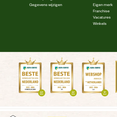
Gegevens wijzigen
Eigen merk
Franchise
Vacatures
Winkels