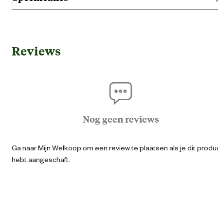
bladeren. Een sterke en gemakkelijke groeier. Oorspronkelijk groeit d
plant in Noord- en Zuid-Amerika.
Gebruik & Geschiktheid
Reviews
Geschikt voor locatie
Binn
Standplaats
Half schad
Algemene informatie
Nog geen reviews
Ean
87175171658
Ga naar Mijn Welkoop om een review te plaatsen als je dit produ
hebt aangeschaft.
Artikel breedte
10.5 
Artikel diepte
1 