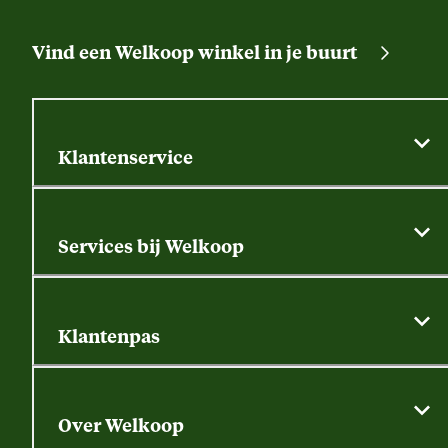
Vind een Welkoop winkel in je buurt
Klantenservice
Algemene actievoorwaarden
Klantenservice
Services bij Welkoop
Contactformulier
Alle services
Thuisbezorgen
Bewateringsadvies
Retouren, service en garantie
Klantenpas
Dierspecialist
Alles over de klantenpas
Gratis huisdier welkomstpakket
Saldo opvragen
Grondtest
Over Welkoop
Gegevens wijzigen