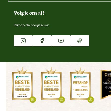
Over ons
Duurzaamheid
Volg je ons al?
Eigen merk
Blijf op de hoogte via:
Franchise
Vacatures
Winkels