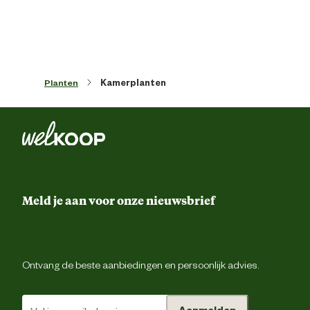
Artikel hoogte
20 
Kleur blad
Gro
Planten
Kamerplanten
Type plant
Groene pla
Waterbehoefte
1x per we
Naam latijns
Tradescantia Zebri
Meld je aan voor onze nieuwsbrief
Techniek & Eigenschappen
Veiligheids eigenschappen
Gift
Ontvang de beste aanbiedingen en persoonlijk advies.
Advies & Onderhoud
Aanmelden