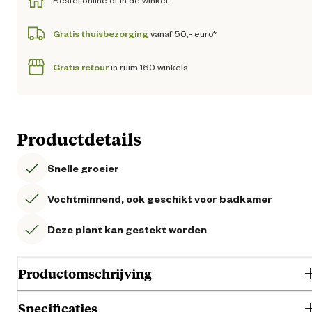
Bestel online of in de winkel.
Gratis thuisbezorging
vanaf 50,- euro*
Gratis retour
in ruim 160 winkels
Productdetails
Snelle groeier
Vochtminnend, ook geschikt voor badkamer
Deze plant kan gestekt worden
Productomschrijving
Specificaties
De Tradescantia Zebrina is een opvallende kamerplant met paarsgroe