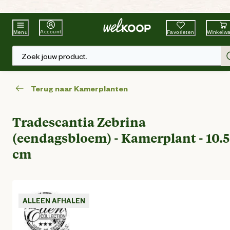
Beste Winkelketen
Tuin & Dier
Account
Favorieten
Winkelw
Menu
Zoek jouw product.
Terug naar Kamerplanten
Tradescantia Zebrina
(eendagsbloem) - Kamerplant - 10.5
cm
ALLEEN AFHALEN