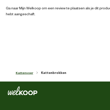
Ga naar Mijn Welkoop om een review te plaatsen als je dit produ
Inhoud consumenten eenheid
10 Kilogr
hebt aangeschaft.
Leefomgeving
Binnen en buit
Smaak aroma detail
k
Materiaal & Samenstelling
Type voer
Krokante br
Kattenvoer
Kattenbrokken
Zonder kunstmati
conserveermiddel
Voedingsgerelateerde
eigenschappen
Zonder kunstmatige kleur 
smaakstoff