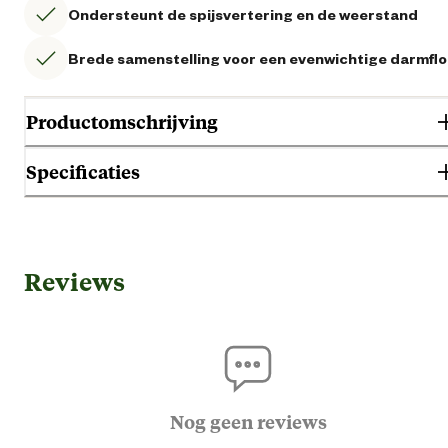
Ondersteunt de spijsvertering en de weerstand
Brede samenstelling voor een evenwichtige darmflo
Productomschrijving
Specificaties
Gebruik & Geschiktheid
Reviews
Adu
Geschikt voor leeftijdsfase
Alle leeftijd
Algemene informatie
Nog geen reviews
Ean
87117310465