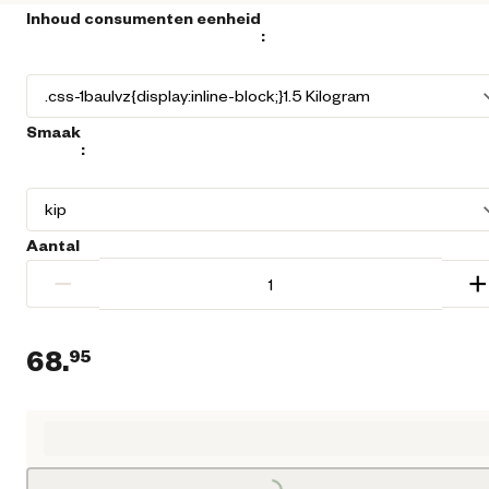
Inhoud consumenten eenheid
:
Smaak
:
Aantal
−
+
68.
95
Huidige prijs € 68,95
Loading...