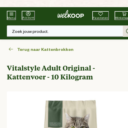
Beste Winkelketen
Tuin & Dier
Account
Favorieten
Winkelw
Menu
Zoek jouw product.
Terug naar Kattenbrokken
Vitalstyle Adult Original -
Kattenvoer - 10 Kilogram