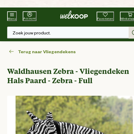
Beste Winkelketen
Tuin & Dier
Account
Favorieten
Winkelw
Menu
Zoek jouw product.
Terug naar Vliegendekens
Waldhausen Zebra - Vliegendeken
Hals Paard - Zebra - Full