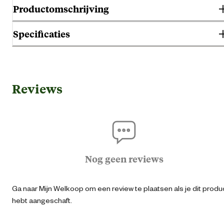
Productomschrijving
Specificaties
Algemene informatie
Reviews
Ean
40439693282
Artikel breedte
10 
Artikel diepte
3 
Nog geen reviews
Artikel hoogte
30 
Ga naar Mijn Welkoop om een review te plaatsen als je dit produ
hebt aangeschaft.
Gemaks eigenschappen
Verstelba