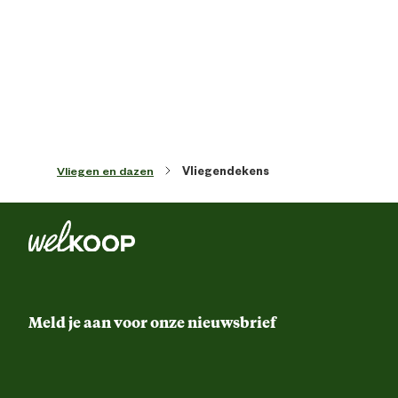
Kleur detail
Zeb
Paardenmaat
Fu
Vliegen en dazen
Vliegendekens
Meld je aan voor onze nieuwsbrief