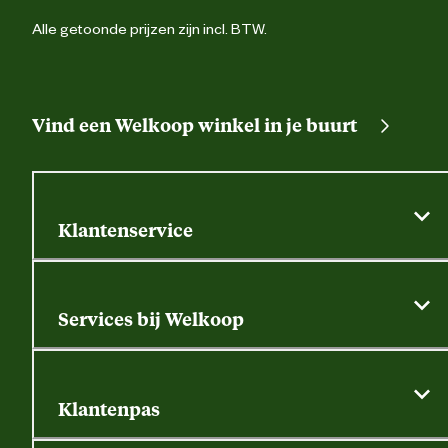
Alle getoonde prijzen zijn incl. BTW.
Vind een Welkoop winkel in je buurt
Klantenservice
Algemene actievoorwaarden
Klantenservice
Services bij Welkoop
Contactformulier
Alle services
Thuisbezorgen
Bewateringsadvies
Retouren, service en garantie
Klantenpas
Dierspecialist