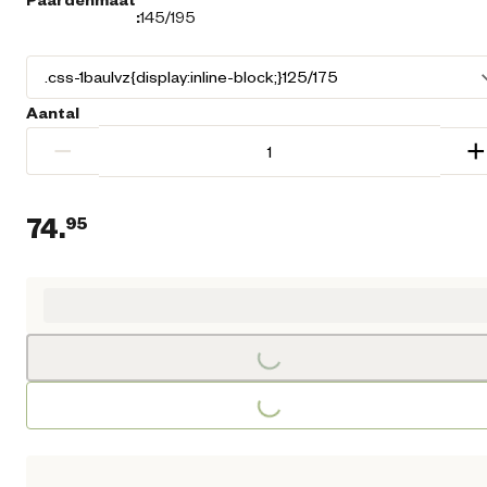
:
145/195
Aantal
−
+
74.
95
Huidige prijs € 74,95
Loading...
Loading...