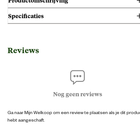
Productomschrijving
Specificaties
Algemene informatie
Reviews
Ean
40579622306
Artikel breedte
8 
Artikel diepte
40 
Nog geen reviews
Artikel hoogte
95 
Ga naar Mijn Welkoop om een review te plaatsen als je dit produ
hebt aangeschaft.
Verstelbare voorsluiti
Gemaks eigenschappen
Verstelba