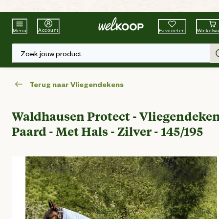
Beste Winkelketen
Tuin & Dier
Account
Favorieten
Winkelw
Menu
Zoek jouw product.
Terug naar Vliegendekens
Waldhausen Protect - Vliegendeke
Paard - Met Hals - Zilver - 145/195