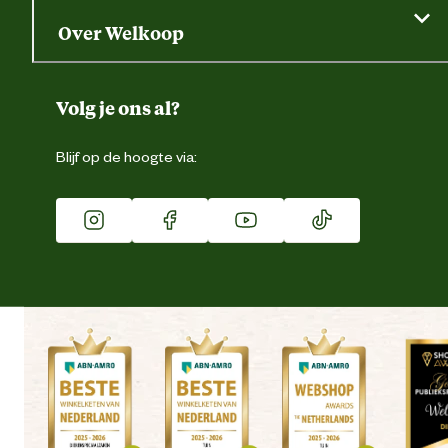
Saldo opvragen
Grondtest
Over Welkoop
Gegevens wijzigen
Over ons
Duurzaamheid
Volg je ons al?
Eigen merk
Blijf op de hoogte via:
Franchise
Vacatures
Winkels