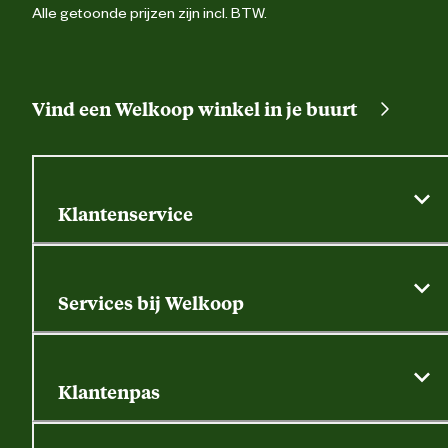
Alle getoonde prijzen zijn incl. BTW.
Vind een Welkoop winkel in je buurt
Klantenservice
Algemene actievoorwaarden
Klantenservice
Services bij Welkoop
Contactformulier
Alle services
Thuisbezorgen
Bewateringsadvies
Retouren, service en garantie
Klantenpas
Dierspecialist
Alles over de klantenpas
Gratis huisdier welkomstpakket