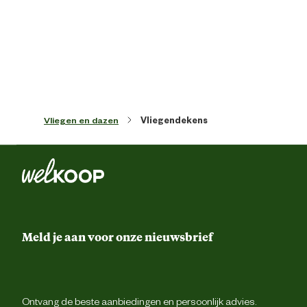
Kleur detail
Zilv
Buiksinge
Ontwerp eigenschappen
Bilkoord
Vliegen en dazen
Vliegendekens
Paardenmaat
145/1
Meld je aan voor onze nieuwsbrief
Ontvang de beste aanbiedingen en persoonlijk advies.