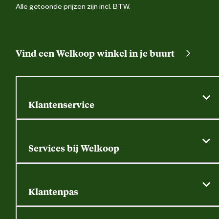
Alle getoonde prijzen zijn incl. BTW.
Vind een Welkoop winkel in je buurt
Klantenservice
Algemene actievoorwaarden
Klantenservice
Services bij Welkoop
Contactformulier
Alle services
Thuisbezorgen
Bewateringsadvies
Retouren, service en garantie
Klantenpas
Dierspecialist
Alles over de klantenpas
Gratis huisdier welkomstpakket