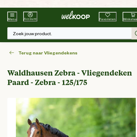
Beste Winkelketen
Tuin & Dier
Account
Favorieten
Winkelw
Menu
Zoek jouw product.
Terug naar Vliegendekens
Waldhausen Zebra - Vliegendeken
Paard - Zebra - 125/175