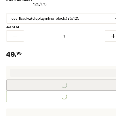
:
125/175
Aantal
−
+
49.
95
Huidige prijs € 49,95
Loading...
Loading...