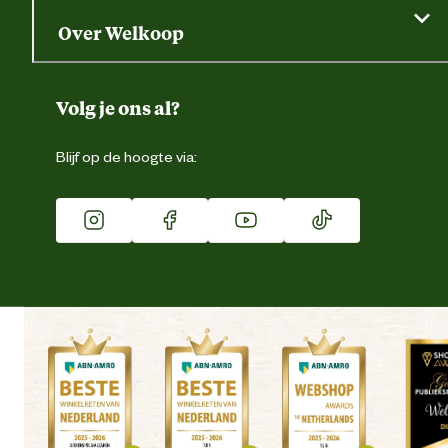
Saldo opvragen
Grondtest
Over Welkoop
Gegevens wijzigen
Over ons
Duurzaamheid
Volg je ons al?
Eigen merk
Blijf op de hoogte via:
Franchise
Vacatures
Winkels