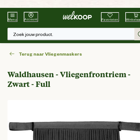
Beste Winkelketen
Tuin & Dier
Account
Favorieten
Winkelw
Menu
Zoek jouw product.
Terug naar Vliegenmaskers
Waldhausen - Vliegenfrontriem -
Zwart - Full