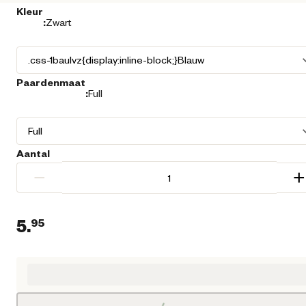
Kleur
:
Zwart
Paardenmaat
:
Full
Aantal
−
+
5.
95
Huidige prijs € 5,95