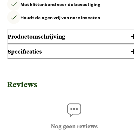
Met klittenband voor de bevestiging
Houdt de ogen vrij van nare insecten
Productomschrijving
Specificaties
Waldhausen Anti Vlieg Frondeel is een basis vliegenfrondeel dat aan he
halster te bevestigen is door het gebruik van klittenband. Het houdt de
ogen vrij van nare insecten.
Algemene informatie
Reviews
Ean
40439693320
Artikel breedte
11 
Artikel diepte
3 
Nog geen reviews