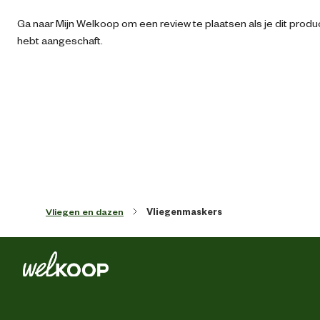
Artikel hoogte
30 
Ga naar Mijn Welkoop om een review te plaatsen als je dit produ
hebt aangeschaft.
Kleur detail
Zwa
Lengte
40 
Paardenmaat
Fu
Advies & Onderhoud
Vliegen en dazen
Vliegenmaskers
Vlieg
Geschikt voor onderhoud van
Ecze