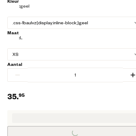
Kleur
:
geel
Maat
:
L
Aantal
−
+
35.
95
Huidige prijs € 35,95