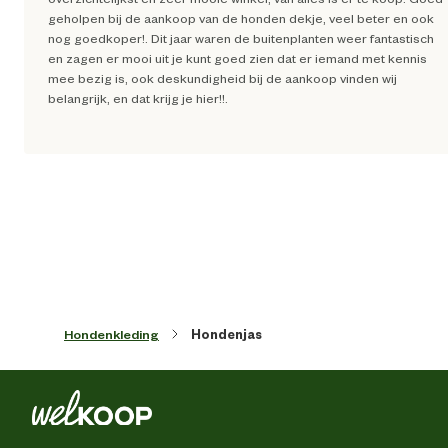
geholpen bij de aankoop van de honden dekje, veel beter en ook
nog goedkoper!. Dit jaar waren de buitenplanten weer fantastisch
Materiaal
Polyest
en zagen er mooi uit je kunt goed zien dat er iemand met kennis
mee bezig is, ook deskundigheid bij de aankoop vinden wij
belangrijk, en dat krijg je hier!!.
Materiaal eigenschappen
Reflectere
Advies & Onderhoud
Onderhoudsadvies
Wassen op 30 grad
Verantwoordelijke marktdeelnemer (EU)
Verantwoordelijke
Beezte
Hondenkleding
Hondenjas
marktdeelnemer naam
Verantwoordelijke
Energieweg 4, 5145 
marktdeelnemer postadres
Waalwijk, the Netherlan