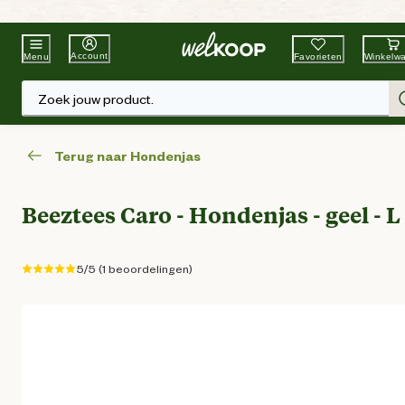
Beste Winkelketen
Tuin & Dier
Account
Favorieten
Winkelw
Menu
Zoek jouw product.
Terug naar Hondenjas
Beeztees Caro - Hondenjas - geel - L
5/5 (1 beoordelingen)