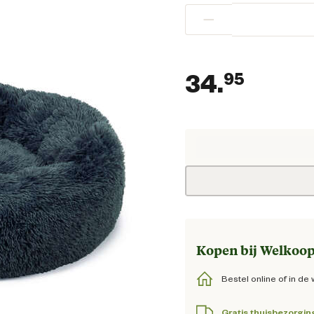
−
34.
95
Huidig
Kopen bij Welkoop
Bestel online of in de 
Gratis thuisbezorgin