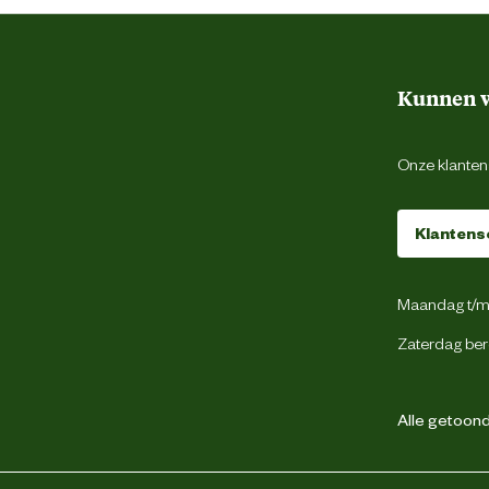
Kunnen w
Wasbaar
Onze klantens
Klantens
Beeztees
Maandag t/m 
weg 4, 5145 NW Waalwijk, the Netherlands
Zaterdag ber
backoffice@beeztees.com
Alle getoonde