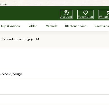
0 euro
Account
Favorieten
Winke
Hulp & Advies
Folder
Winkels
Klantenservice
Vacatures
luffy hondenmand - grijs - M