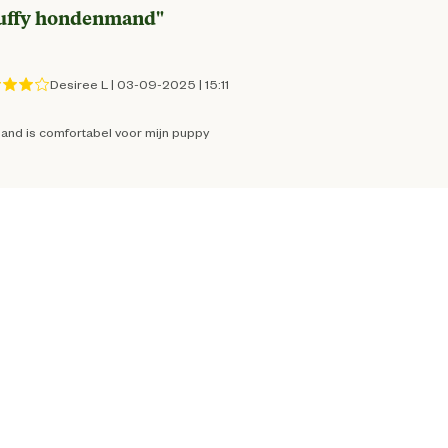
uffy hondenmand
"
8712695188278
Desiree L
|
03-09-2025
|
15:11
and is comfortabel voor mijn puppy
M
60 cm
grijs
Pluche
Fluffy