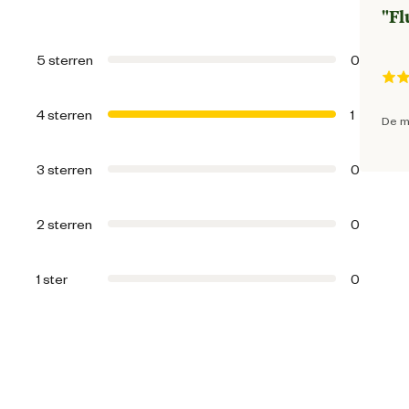
"
Fl
Algemene informatie
5 sterren
0
Ean
4 sterren
1
De m
Algemene maat
3 sterren
0
Artikel diameter
2 sterren
0
Kleur detail
1 ster
0
Materiaal & Samenstelling
Materiaal
Materiaal eigenschappen