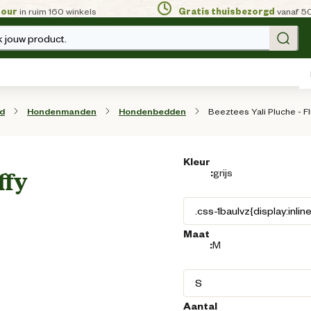
tour
in ruim 160 winkels
Gratis thuisbezorgd
vanaf 5
 jouw product.
Beeztees Yali Pluche - F
d
Hondenmanden
Hondenbedden
Kleur
:
grijs
ffy
Maat
:
M
Aantal