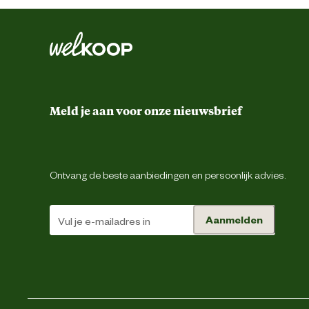
Advies & Onderhoud
Onderhouds eigenschappen
Meld je aan voor onze nieuwsbrief
Verantwoordelijke marktdeelnemer (EU)
Verantwoordelijke marktdeelnemer naam
Ontvang de beste aanbiedingen en persoonlijk advies.
Verantwoordelijke marktdeelnemer postadres
Energie
Aanmelden
Verantwoordelijke marktdeelnemer mailadres