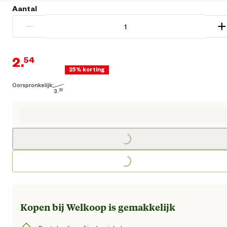
Aantal
−
+
2.
54
25% korting
Oorspronkelijk:
Huidige prijs € 2,54
3.
39
Oorspronkelijke prijs € 3,39
Loading...
Loading...
Kopen bij Welkoop is gemakkelijk