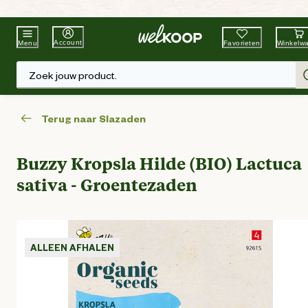
Beste Winkelketen
Tuin & Dier
Account
Favorieten
Winkelw
Menu
Zoek jouw product.
Terug naar Slazaden
Buzzy Kropsla Hilde (BIO) Lactuca
sativa - Groentezaden
ALLEEN AFHALEN