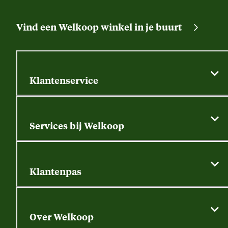
Vind een Welkoop winkel in je buurt
Klantenservice
Algemene actievoorwaarden
Klantenservice
Services bij Welkoop
Contactformulier
Alle services
Thuisbezorgen
Bewateringsadvies
Retouren, service en garantie
Klantenpas
Dierspecialist
Alles over de klantenpas
Gratis huisdier welkomstpakket
Saldo opvragen
Grondtest
Over Welkoop
Gegevens wijzigen